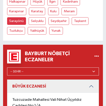
Halkapınar
Hüyük
Ilgın
Kadınhanı
Karapınar
Karatay
Kulu
Meram
Sarayönü
Selçuklu
Seydişehir
Taşkent
Tuzlukçu
Yalıhüyük
Yunak
BAYBURT NÖBETÇI
ECZANELER
BÜYÜK ECZANESİ
Tuzcuzade Mahallesi Vali Nihat Üçyıldız
Caddesi No:1/A