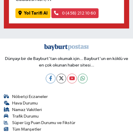
Yol Tarifi Al
0 (458) 212 10 60
Dünyayı bir de Bayburt'tan okumak için... Bayburt'un en köklü ve
en çok okunan haber sitesi...
Nöbetçi Eczaneler
Hava Durumu
Namaz Vakitleri
Trafik Durumu
Süper Lig Puan Durumu ve Fikstür
Tüm Manşetler