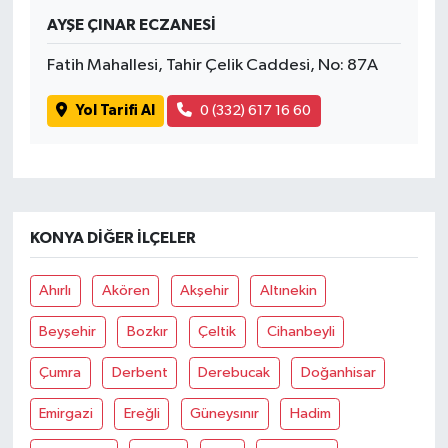
AYŞE ÇINAR ECZANESİ
Fatih Mahallesi, Tahir Çelik Caddesi, No: 87A
Yol Tarifi Al
0 (332) 617 16 60
KONYA DIĞER İLÇELER
Ahırlı
Akören
Akşehir
Altınekin
Beyşehir
Bozkır
Çeltik
Cihanbeyli
Çumra
Derbent
Derebucak
Doğanhisar
Emirgazi
Ereğli
Güneysınır
Hadim