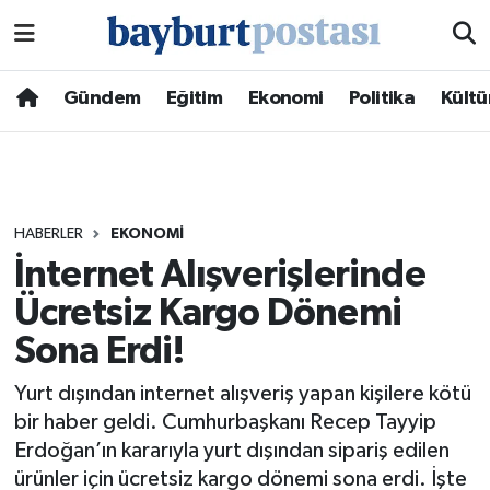
Nöbetçi Eczaneler
Gündem
Eğitim
Ekonomi
Politika
Kültü
Hava Durumu
Namaz Vakitleri
HABERLER
EKONOMI
Trafik Durumu
İnternet Alışverişlerinde
Ücretsiz Kargo Dönemi
Süper Lig Puan Durumu ve Fikstür
Sona Erdi!
Tüm Manşetler
Yurt dışından internet alışveriş yapan kişilere kötü
Son Dakika Haberleri
bir haber geldi. Cumhurbaşkanı Recep Tayyip
Erdoğan’ın kararıyla yurt dışından sipariş edilen
Haber Arşivi
ürünler için ücretsiz kargo dönemi sona erdi. İşte