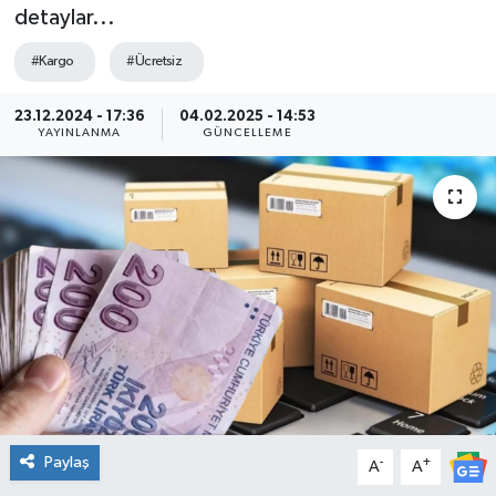
detaylar...
#Kargo
#Ücretsiz
23.12.2024 - 17:36
04.02.2025 - 14:53
YAYINLANMA
GÜNCELLEME
Paylaş
-
+
A
A