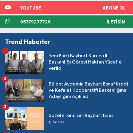
YOUTUBE
ABONE OL
05379277726
İLETIŞIM
Trend Haberler
1
Yeni Parti Bayburt Kurucu İl
Başkanlığı Görevi Haktan Yücel'e
verildi
2
Bülent Aydemir, Bayburt Esnaf Kredi
ve Kefalet Kooperatifi Başkanlığına
Adaylığını Açıkladı
3
Sözel il ikincisini Bayburt Lisesi
çıkardı