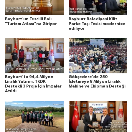
Bayburt’un Tescilli Balı
Bayburt Belediyesi Kilit
"Turizm Atlası"na Giriyor
Parke Taşı Tesisi modernize
ediliyor
Bayburt’ta 94,4 Milyon
Gökçedere’de 250
Liralık Yatırım: TKDK
İşletmeye 8 Milyon Liralık
Destekli 3 Proje İçin İmzalar
Makine ve Ekipman Desteği
Atıldı