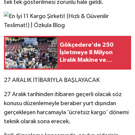
tek tek gösterilmesi zorunlu hale geldi.
Gökçedere’de 250
İşletmeye 8 Milyon
Liralık Makine ve
Ekipman Desteği
27 ARALIK İTİBARIYLA BAŞLAYACAK
27 Aralık tarihinden itibaren geçerli olacak söz
konusu düzenlemeyle beraber yurt dışından
gerçekleşen harcamayla 'ücretsiz kargo' dönemi
teknik olarak sona erecek.