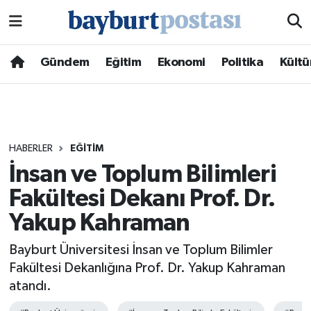
Nöbetçi Eczaneler
Gündem
Eğitim
Ekonomi
Politika
Kültü
Hava Durumu
Namaz Vakitleri
HABERLER
EĞITIM
Trafik Durumu
İnsan ve Toplum Bilimleri
Fakültesi Dekanı Prof. Dr.
Süper Lig Puan Durumu ve Fikstür
Yakup Kahraman
Tüm Manşetler
Bayburt Üniversitesi İnsan ve Toplum Bilimler
Son Dakika Haberleri
Fakültesi Dekanlığına Prof. Dr. Yakup Kahraman
atandı.
Haber Arşivi