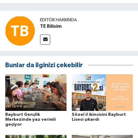
EDITÖR HAKKINDA
TE Bilisim
Bunlar da ilginizi çekebilir
Bayburt Gençlik
Sözel il ikincisini Bayburt
Merkezinde yaz verimli
Lisesi çıkardı
geçiyor