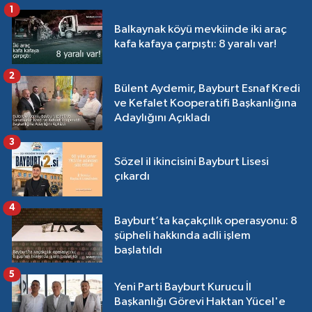
1
Balkaynak köyü mevkiinde iki araç
kafa kafaya çarpıştı: 8 yaralı var!
2
Bülent Aydemir, Bayburt Esnaf Kredi
ve Kefalet Kooperatifi Başkanlığına
Adaylığını Açıkladı
3
Sözel il ikincisini Bayburt Lisesi
çıkardı
4
Bayburt’ta kaçakçılık operasyonu: 8
şüpheli hakkında adli işlem
başlatıldı
5
Yeni Parti Bayburt Kurucu İl
Başkanlığı Görevi Haktan Yücel'e