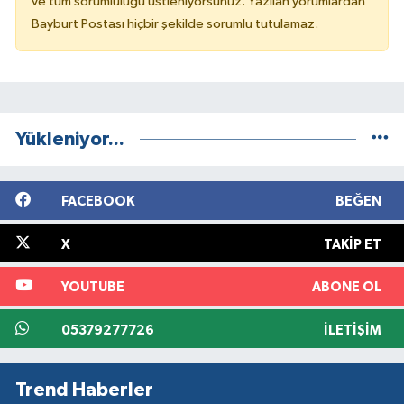
ve tüm sorumluluğu üstleniyorsunuz. Yazılan yorumlardan
Bayburt Postası hiçbir şekilde sorumlu tutulamaz.
Yükleniyor...
FACEBOOK
BEĞEN
X
TAKIP ET
YOUTUBE
ABONE OL
05379277726
İLETIŞIM
Trend Haberler