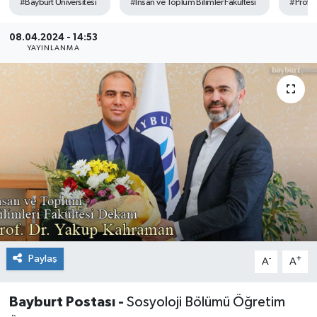
#Bayburt Üniversitesi
#İnsan ve Toplum Bilimler Fakültesi
#Prof. 
08.04.2024 - 14:53
YAYINLANMA
Paylaş
-
+
A
A
Bayburt Postası -
Sosyoloji Bölümü Öğretim