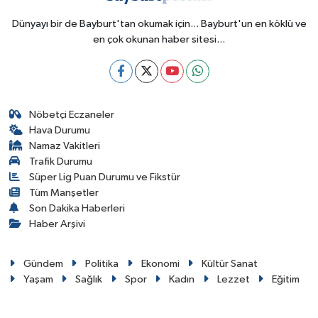
Dünyayı bir de Bayburt'tan okumak için... Bayburt'un en köklü ve
en çok okunan haber sitesi...
Nöbetçi Eczaneler
Hava Durumu
Namaz Vakitleri
Trafik Durumu
Süper Lig Puan Durumu ve Fikstür
Tüm Manşetler
Son Dakika Haberleri
Haber Arşivi
Gündem
Politika
Ekonomi
Kültür Sanat
Yaşam
Sağlık
Spor
Kadın
Lezzet
Eğitim