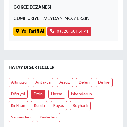
GÖKÇE ECZANESİ
CUMHURIYET MEYDANI NO:7 ERZIN
Yol Tarifi Al
0 (326) 681 51 74
HATAY DIĞER İLÇELER
Altınözü
Antakya
Arsuz
Belen
Defne
Dörtyol
Erzin
Hassa
İskenderun
Kırıkhan
Kumlu
Payas
Reyhanlı
Samandağ
Yayladağı