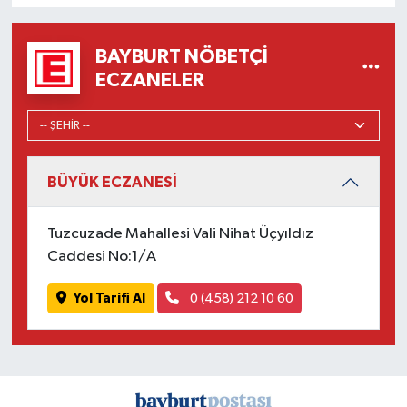
BAYBURT NÖBETÇI
ECZANELER
BÜYÜK ECZANESİ
Tuzcuzade Mahallesi Vali Nihat Üçyıldız
Caddesi No:1/A
Yol Tarifi Al
0 (458) 212 10 60