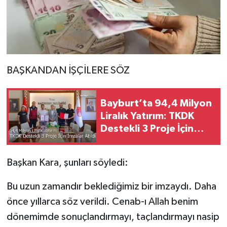
BAŞKANDAN İŞÇİLERE SÖZ
Bayburt’ta 94,4 Milyon
Liralık Yatırım: TKDK
Destekli 3 Proje İçin
İmzalar Atıldı
Başkan Kara, şunları söyledi:
Bu uzun zamandır beklediğimiz bir imzaydı. Daha
önce yıllarca söz verildi. Cenab-ı Allah benim
dönemimde sonuçlandırmayı, taçlandırmayı nasip