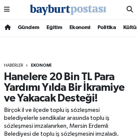
Nöbetçi Eczaneler
Gündem
Eğitim
Ekonomi
Politika
Kültü
Hava Durumu
Namaz Vakitleri
HABERLER
EKONOMI
Trafik Durumu
Hanelere 20 Bin TL Para
Yardımı Yılda Bir İkramiye
Süper Lig Puan Durumu ve Fikstür
ve Yakacak Desteği!
Tüm Manşetler
Birçok il ve ilçede toplu iş sözleşmesi
Son Dakika Haberleri
belediyelerle sendikalar arasında toplu iş
sözleşmesi imzalanırken, Mersin Erdemli
Haber Arşivi
Belediyesi de toplu iş sözleşmesini imzaladı.