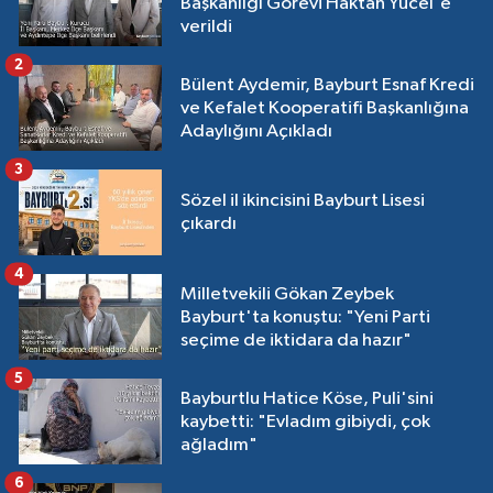
Başkanlığı Görevi Haktan Yücel'e
verildi
2
Bülent Aydemir, Bayburt Esnaf Kredi
ve Kefalet Kooperatifi Başkanlığına
Adaylığını Açıkladı
3
Sözel il ikincisini Bayburt Lisesi
çıkardı
4
Milletvekili Gökan Zeybek
Bayburt'ta konuştu: "Yeni Parti
seçime de iktidara da hazır"
5
Bayburtlu Hatice Köse, Puli'sini
kaybetti: "Evladım gibiydi, çok
ağladım"
6