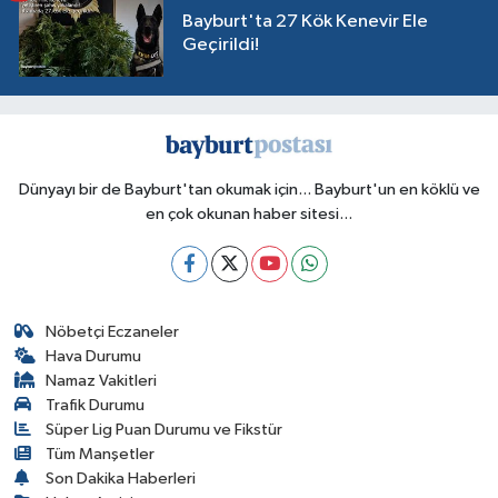
Bayburt'ta 27 Kök Kenevir Ele
Geçirildi!
Dünyayı bir de Bayburt'tan okumak için... Bayburt'un en köklü ve
en çok okunan haber sitesi...
Nöbetçi Eczaneler
Hava Durumu
Namaz Vakitleri
Trafik Durumu
Süper Lig Puan Durumu ve Fikstür
Tüm Manşetler
Son Dakika Haberleri