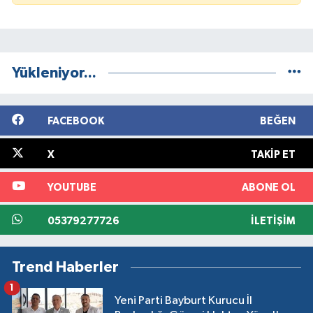
Yükleniyor...
FACEBOOK
BEĞEN
X
TAKIP ET
YOUTUBE
ABONE OL
05379277726
İLETIŞIM
Trend Haberler
1
Yeni Parti Bayburt Kurucu İl