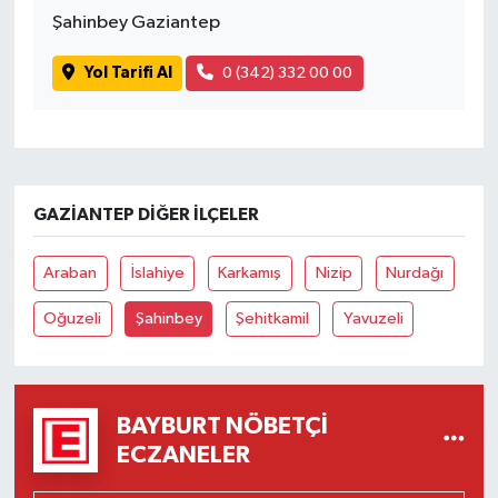
Şahinbey Gaziantep
Yol Tarifi Al
0 (342) 332 00 00
GAZIANTEP DIĞER İLÇELER
Araban
İslahiye
Karkamış
Nizip
Nurdağı
Oğuzeli
Şahinbey
Şehitkamil
Yavuzeli
BAYBURT NÖBETÇI
ECZANELER