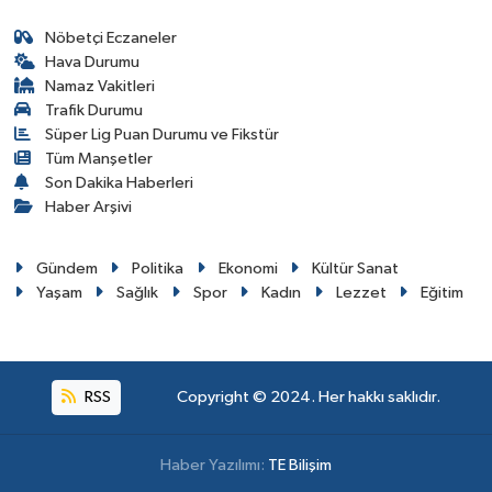
Nöbetçi Eczaneler
Hava Durumu
Namaz Vakitleri
Trafik Durumu
Süper Lig Puan Durumu ve Fikstür
Tüm Manşetler
Son Dakika Haberleri
Haber Arşivi
Gündem
Politika
Ekonomi
Kültür Sanat
Yaşam
Sağlık
Spor
Kadın
Lezzet
Eğitim
RSS
Copyright © 2024. Her hakkı saklıdır.
Haber Yazılımı:
TE Bilişim