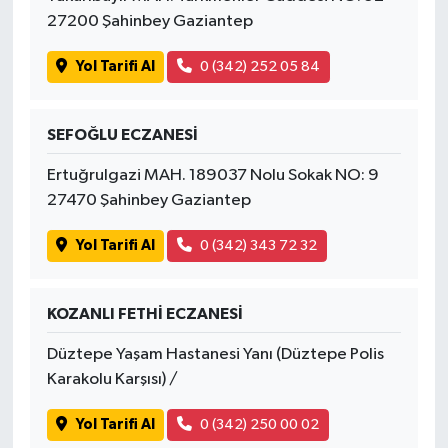
27200 Şahinbey Gaziantep
Yol Tarifi Al
0 (342) 252 05 84
SEFOĞLU ECZANESİ
Ertuğrulgazi MAH. 189037 Nolu Sokak NO: 9
27470 Şahinbey Gaziantep
Yol Tarifi Al
0 (342) 343 72 32
KOZANLI FETHİ ECZANESİ
Düztepe Yaşam Hastanesi Yanı (Düztepe Polis
Karakolu Karşısı) /
Yol Tarifi Al
0 (342) 250 00 02