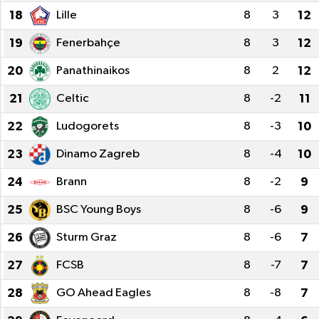
18
Lille
8
3
12
19
Fenerbahçe
8
3
12
20
Panathinaikos
8
2
12
21
Celtic
8
-2
11
22
Ludogorets
8
-3
10
23
Dinamo Zagreb
8
-4
10
24
Brann
8
-2
9
25
BSC Young Boys
8
-6
9
26
Sturm Graz
8
-6
7
27
FCSB
8
-7
7
28
GO Ahead Eagles
8
-8
7