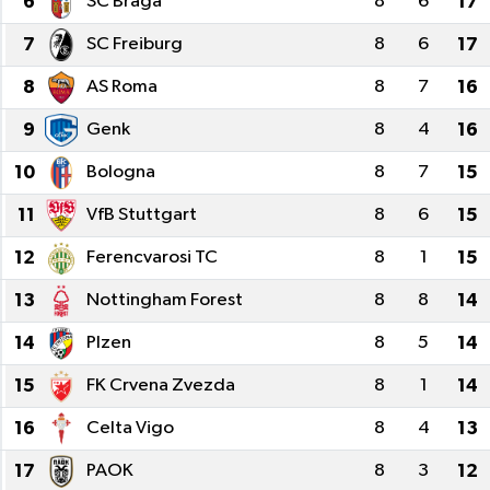
6
SC Braga
8
6
17
7
SC Freiburg
8
6
17
8
AS Roma
8
7
16
9
Genk
8
4
16
10
Bologna
8
7
15
11
VfB Stuttgart
8
6
15
12
Ferencvarosi TC
8
1
15
13
Nottingham Forest
8
8
14
14
Plzen
8
5
14
15
FK Crvena Zvezda
8
1
14
16
Celta Vigo
8
4
13
17
PAOK
8
3
12