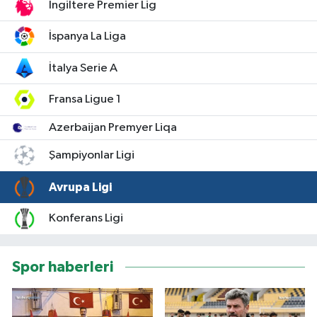
İngiltere Premier Lig
İspanya La Liga
İtalya Serie A
Fransa Ligue 1
Azerbaijan Premyer Liqa
Şampiyonlar Ligi
Avrupa Ligi
Konferans Ligi
Spor haberleri