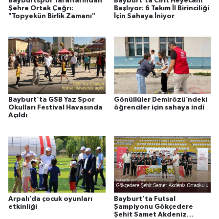
Bayburtspor Taraftarından
Bayburt’ta Cirit Heyecanı
Şehre Ortak Çağrı:
Başlıyor: 6 Takım İl Birinciliği
"Topyekün Birlik Zamanı"
İçin Sahaya İniyor
Bayburt’ta GSB Yaz Spor
Gönüllüler Demirözü’ndeki
Okulları Festival Havasında
öğrenciler için sahaya indi
Açıldı
Arpalı’da çocuk oyunları
Bayburt’ta Futsal
etkinliği
Şampiyonu Gökçedere
Şehit Samet Akdeniz