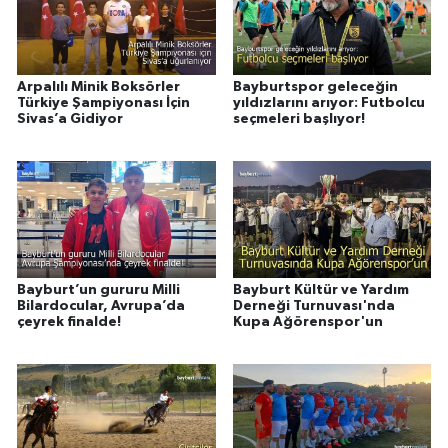
Arpalılı Minik Boksörler
Bayburtspor geleceğin
Türkiye Şampiyonası İçin
yıldızlarını arıyor: Futbolcu
Sivas’a Gidiyor
seçmeleri başlıyor!
Bayburt’un gururu Milli
Bayburt Kültür ve Yardım
Bilardocular, Avrupa’da
Derneği Turnuvası'nda
çeyrek finalde!
Kupa Ağörenspor'un