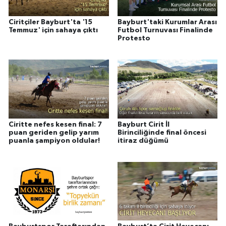
Ciritçiler Bayburt'ta '15
Bayburt'taki Kurumlar Arası
Temmuz' için sahaya çıktı
Futbol Turnuvası Finalinde
Protesto
Ciritte nefes kesen final: 7
Bayburt Cirit İl
puan geriden gelip yarım
Birinciliğinde final öncesi
puanla şampiyon oldular!
itiraz düğümü