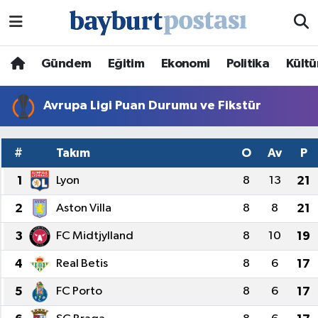
Nöbetçi Eczaneler
Gündem
Eğitim
Ekonomi
Politika
Kültü
Hava Durumu
Avrupa Ligi Puan Durumu ve Fikstür
Namaz Vakitleri
#
Takım
O
Av
P
Trafik Durumu
1
Lyon
8
13
21
Süper Lig Puan Durumu ve Fikstür
2
Aston Villa
8
8
21
Tüm Manşetler
3
FC Midtjylland
8
10
19
4
Real Betis
8
6
17
Son Dakika Haberleri
5
FC Porto
8
6
17
Haber Arşivi