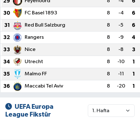
29
Feyenoord
8
-4
6
30
FC Basel 1893
8
-4
6
31
Red Bull Salzburg
8
-5
6
32
Rangers
8
-9
4
33
Nice
8
-8
3
34
Utrecht
8
-10
1
35
Malmo FF
8
-11
1
36
Maccabi Tel Aviv
8
-20
1
UEFA Europa
League Fikstür