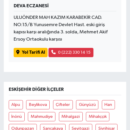
DEVA ECZANESİ
ULUÖNDER MAH KAZIM KARABEKİR CAD.
NO:15/B Yunusemre Devlet Hast. eski giriş
kapısı karşı aralığında 3. solda, Mehmet Akif
Ersoy Ortaokulu karşısı
Yol Tarifi Al
0 (222) 330 14 15
ESKIŞEHIR DIĞER İLÇELER
Alpu
Beylikova
Çifteler
Günyüzü
Han
İnönü
Mahmudiye
Mihalgazi
Mihalıççık
Odunpazarı
Sarıcakaya
Seyitgazi
Sivrihisar