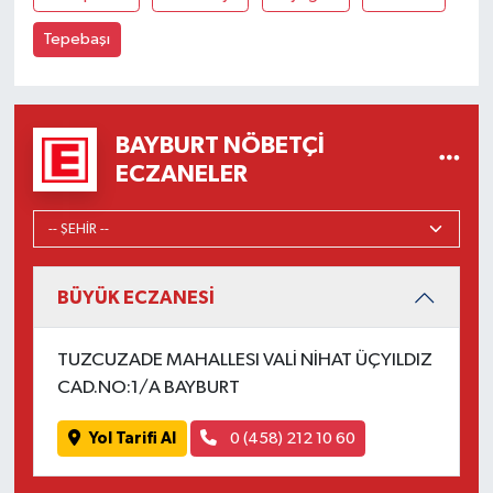
Tepebaşı
BAYBURT NÖBETÇI
ECZANELER
BÜYÜK ECZANESİ
TUZCUZADE MAHALLESI VALİ NİHAT ÜÇYILDIZ
CAD.NO:1/A BAYBURT
Yol Tarifi Al
0 (458) 212 10 60