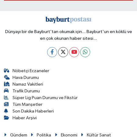
Dünyayı bir de Bayburt'tan okumak için... Bayburt'un en köklü ve
en çok okunan haber sitesi...
Nöbetçi Eczaneler
Hava Durumu
Namaz Vakitleri
Trafik Durumu
Süper Lig Puan Durumu ve Fikstür
Tüm Manşetler
Son Dakika Haberleri
Haber Arşivi
Gündem
Politika
Ekonomi
Kültür Sanat