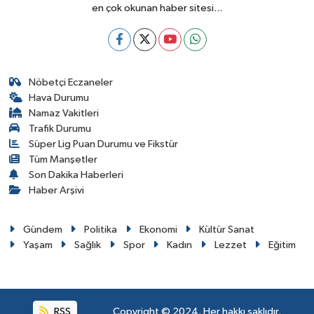
en çok okunan haber sitesi...
Nöbetçi Eczaneler
Hava Durumu
Namaz Vakitleri
Trafik Durumu
Süper Lig Puan Durumu ve Fikstür
Tüm Manşetler
Son Dakika Haberleri
Haber Arşivi
Gündem
Politika
Ekonomi
Kültür Sanat
Yaşam
Sağlık
Spor
Kadın
Lezzet
Eğitim
RSS
Copyright © 2024. Her hakkı saklıdır.