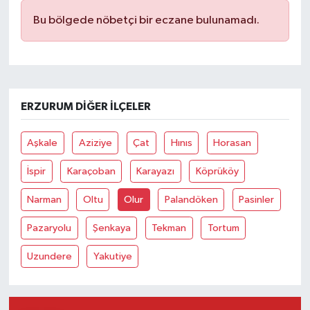
Bu bölgede nöbetçi bir eczane bulunamadı.
ERZURUM DIĞER İLÇELER
Aşkale
Aziziye
Çat
Hınıs
Horasan
İspir
Karaçoban
Karayazı
Köprüköy
Narman
Oltu
Olur
Palandöken
Pasinler
Pazaryolu
Şenkaya
Tekman
Tortum
Uzundere
Yakutiye