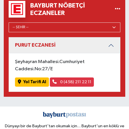
BAYBURT NÖBETÇI
ECZANELER
PURUT ECZANESİ
Şeyhayran Mahallesi.Cumhuriyet
Caddesi.No:27/E
Yol Tarifi Al
0 (458) 211 22 11
Dünyayı bir de Bayburt'tan okumak için... Bayburt'un en köklü ve