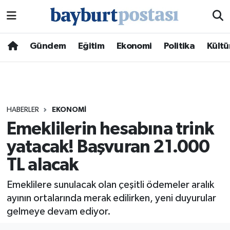
Nöbetçi Eczaneler
Gündem
Eğitim
Ekonomi
Politika
Kültü
Hava Durumu
Namaz Vakitleri
HABERLER
EKONOMI
Trafik Durumu
Emeklilerin hesabına trink
yatacak! Başvuran 21.000
Süper Lig Puan Durumu ve Fikstür
TL alacak
Tüm Manşetler
Emeklilere sunulacak olan çeşitli ödemeler aralık
Son Dakika Haberleri
ayının ortalarında merak edilirken, yeni duyurular
gelmeye devam ediyor.
Haber Arşivi