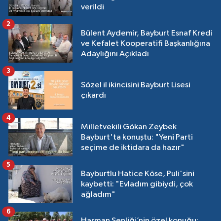
verildi
2
Bülent Aydemir, Bayburt Esnaf Kredi
ve Kefalet Kooperatifi Başkanlığına
Adaylığını Açıkladı
3
Sözel il ikincisini Bayburt Lisesi
çıkardı
4
Milletvekili Gökan Zeybek
Bayburt'ta konuştu: "Yeni Parti
seçime de iktidara da hazır"
5
Bayburtlu Hatice Köse, Puli'sini
kaybetti: "Evladım gibiydi, çok
ağladım"
6
Harman Şenliği’nin özel konuğu: