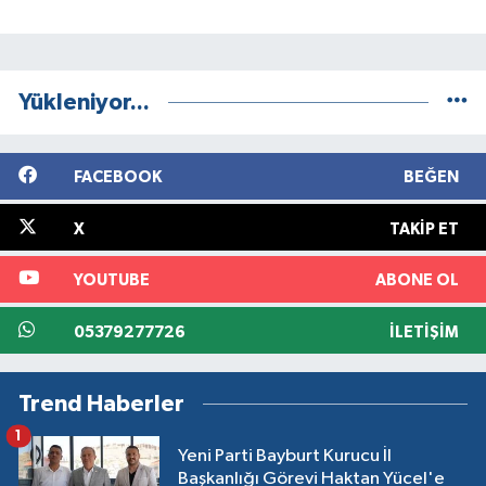
Yükleniyor...
FACEBOOK
BEĞEN
X
TAKIP ET
YOUTUBE
ABONE OL
05379277726
İLETIŞIM
Trend Haberler
1
Yeni Parti Bayburt Kurucu İl
Başkanlığı Görevi Haktan Yücel'e