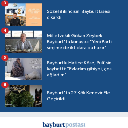
3
Sözel il ikincisini Bayburt Lisesi
çıkardı
4
Milletvekili Gökan Zeybek
Bayburt'ta konuştu: "Yeni Parti
seçime de iktidara da hazır"
5
Bayburtlu Hatice Köse, Puli'sini
kaybetti: "Evladım gibiydi, çok
ağladım"
6
Bayburt'ta 27 Kök Kenevir Ele
Geçirildi!