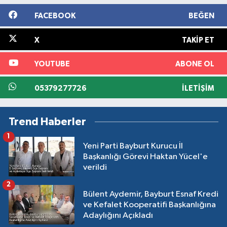
FACEBOOK
BEĞEN
X
TAKIP ET
YOUTUBE
ABONE OL
05379277726
İLETIŞIM
Trend Haberler
1
Yeni Parti Bayburt Kurucu İl
Başkanlığı Görevi Haktan Yücel'e
verildi
2
Bülent Aydemir, Bayburt Esnaf Kredi
ve Kefalet Kooperatifi Başkanlığına
Adaylığını Açıkladı