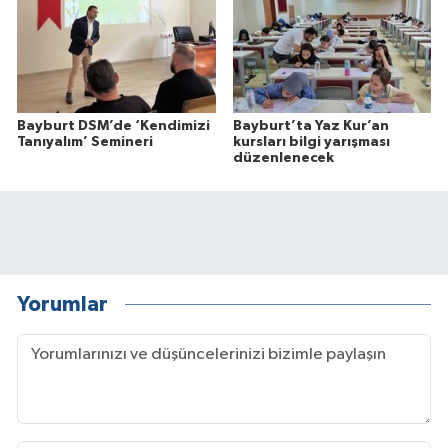
Bayburt DSM’de ‘Kendimizi
Bayburt’ta Yaz Kur’an
Tanıyalım’ Semineri
kursları bilgi yarışması
düzenlenecek
Yorumlar