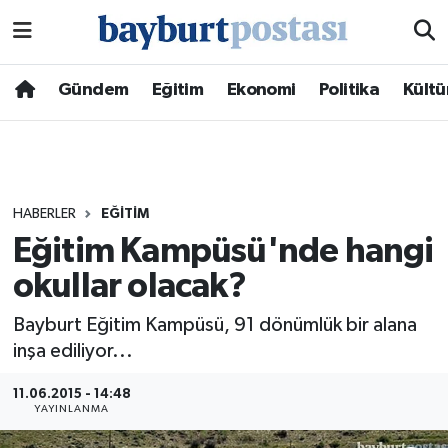
Nöbetçi Eczaneler
Gündem
Eğitim
Ekonomi
Politika
Kültü
Hava Durumu
Namaz Vakitleri
HABERLER
EĞITIM
Trafik Durumu
Eğitim Kampüsü'nde hangi
okullar olacak?
Süper Lig Puan Durumu ve Fikstür
Bayburt Eğitim Kampüsü, 91 dönümlük bir alana
Tüm Manşetler
inşa ediliyor...
Son Dakika Haberleri
11.06.2015 - 14:48
YAYINLANMA
Haber Arşivi