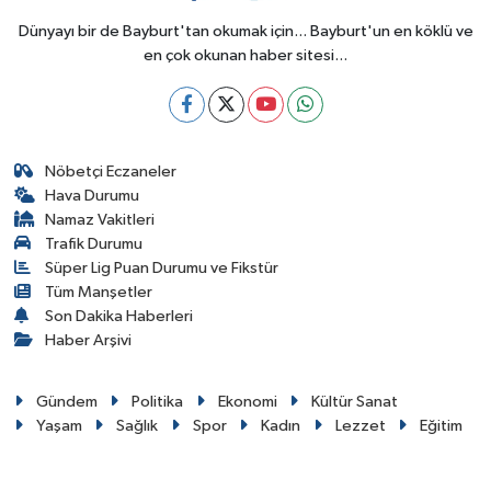
Dünyayı bir de Bayburt'tan okumak için... Bayburt'un en köklü ve
en çok okunan haber sitesi...
Nöbetçi Eczaneler
Hava Durumu
Namaz Vakitleri
Trafik Durumu
Süper Lig Puan Durumu ve Fikstür
Tüm Manşetler
Son Dakika Haberleri
Haber Arşivi
Gündem
Politika
Ekonomi
Kültür Sanat
Yaşam
Sağlık
Spor
Kadın
Lezzet
Eğitim