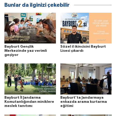
Bunlar da ilginizi çekebilir
Bayburt Gençlik
Sözel il ikincisini Bayburt
Merkezinde yaz verimli
Lisesi çıkardı
geçiyor
Bayburt İl Jandarma
Bayburt’ta Jandarmaya
Komutanlığından miniklere
enkazda arama kurtarma
meslek tanıtımı
eğitimi