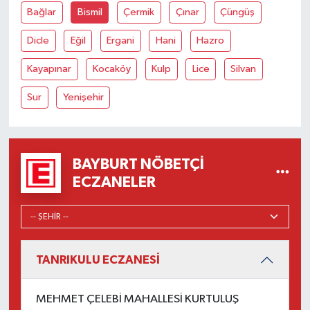
Bağlar
Bismil
Çermik
Çınar
Çüngüş
Dicle
Eğil
Ergani
Hani
Hazro
Kayapınar
Kocaköy
Kulp
Lice
Silvan
Sur
Yenişehir
BAYBURT NÖBETÇI
ECZANELER
TANRIKULU ECZANESİ
MEHMET ÇELEBİ MAHALLESİ KURTULUŞ