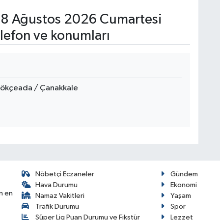
8 Ağustos 2026 Cumartesi
lefon ve konumları
Gökçeada / Çanakkale
Nöbetçi Eczaneler
Gündem
Hava Durumu
Ekonomi
n en
Namaz Vakitleri
Yaşam
Trafik Durumu
Spor
Süper Lig Puan Durumu ve Fikstür
Lezzet