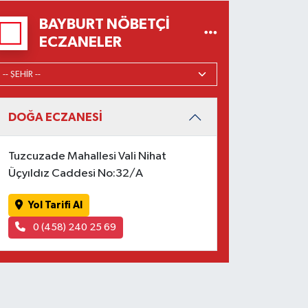
BAYBURT NÖBETÇI
ECZANELER
DOĞA ECZANESİ
Tuzcuzade Mahallesi Vali Nihat
Üçyıldız Caddesi No:32/A
Yol Tarifi Al
0 (458) 240 25 69