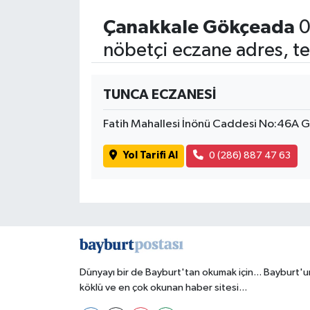
Çanakkale Gökçeada
0
nöbetçi eczane adres, te
TUNCA ECZANESİ
Fatih Mahallesi İnönü Caddesi No:46A 
Yol Tarifi Al
0 (286) 887 47 63
Dünyayı bir de Bayburt'tan okumak için... Bayburt'u
köklü ve en çok okunan haber sitesi...