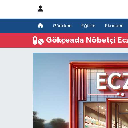
Nöbetçi Eczaneler
Gündem
Eğitim
Ekonomi
Hava Durumu
Gökçeada Nöbetçi Ec
Namaz Vakitleri
Trafik Durumu
Süper Lig Puan Durumu ve Fikstür
Tüm Manşetler
Son Dakika Haberleri
Haber Arşivi