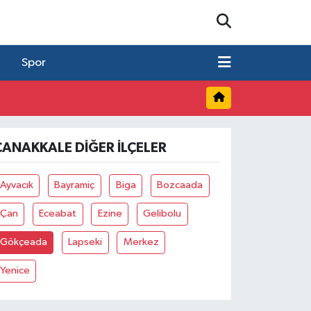
Spor
ÇANAKKALE DIĞER İLÇELER
Ayvacık
Bayramiç
Biga
Bozcaada
Çan
Eceabat
Ezine
Gelibolu
Gökçeada
Lapseki
Merkez
Yenice