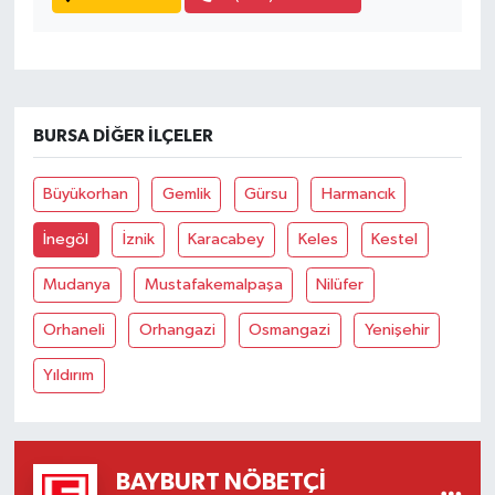
BURSA DIĞER İLÇELER
Büyükorhan
Gemlik
Gürsu
Harmancık
İnegöl
İznik
Karacabey
Keles
Kestel
Mudanya
Mustafakemalpaşa
Nilüfer
Orhaneli
Orhangazi
Osmangazi
Yenişehir
Yıldırım
BAYBURT NÖBETÇI