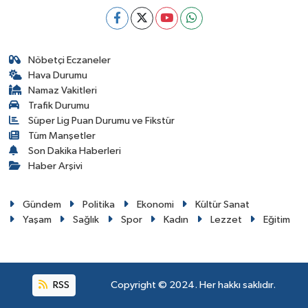
Nöbetçi Eczaneler
Hava Durumu
Namaz Vakitleri
Trafik Durumu
Süper Lig Puan Durumu ve Fikstür
Tüm Manşetler
Son Dakika Haberleri
Haber Arşivi
Gündem
Politika
Ekonomi
Kültür Sanat
Yaşam
Sağlık
Spor
Kadın
Lezzet
Eğitim
RSS
Copyright © 2024. Her hakkı saklıdır.