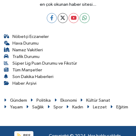
en çok okunan haber sitesi...
Nöbetçi Eczaneler
Hava Durumu
Namaz Vakitleri
Trafik Durumu
Süper Lig Puan Durumu ve Fikstür
Tüm Manşetler
Son Dakika Haberleri
Haber Arşivi
Gündem
Politika
Ekonomi
Kültür Sanat
Yaşam
Sağlık
Spor
Kadın
Lezzet
Eğitim
RSS
Copyright © 2024. Her hakkı saklıdır.