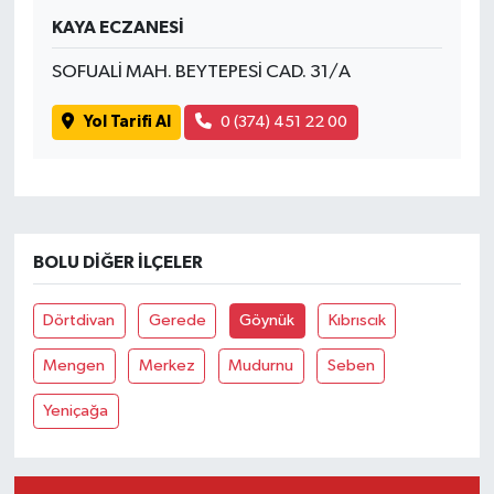
KAYA ECZANESİ
SOFUALİ MAH. BEYTEPESİ CAD. 31/A
Yol Tarifi Al
0 (374) 451 22 00
BOLU DIĞER İLÇELER
Dörtdivan
Gerede
Göynük
Kıbrıscık
Mengen
Merkez
Mudurnu
Seben
Yeniçağa