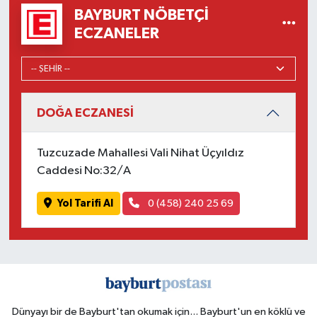
BAYBURT NÖBETÇI
ECZANELER
DOĞA ECZANESİ
Tuzcuzade Mahallesi Vali Nihat Üçyıldız
Caddesi No:32/A
Yol Tarifi Al
0 (458) 240 25 69
Dünyayı bir de Bayburt'tan okumak için... Bayburt'un en köklü ve