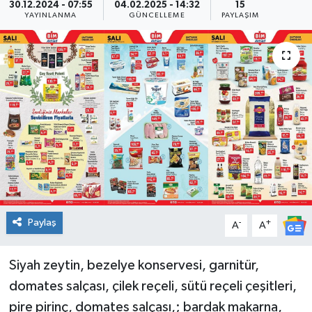
30.12.2024 - 07:55
04.02.2025 - 14:32
15
YAYINLANMA
GÜNCELLEME
PAYLAŞIM
Paylaş
-
+
A
A
Siyah zeytin, bezelye konservesi, garnitür,
domates salçası, çilek reçeli, sütü reçeli çeşitleri,
pire pirinç, domates salçası,; bardak makarna,