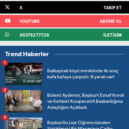
X
TAKIP ET
YOUTUBE
ABONE OL
05379277726
İLETIŞIM
Trend Haberler
1
Balkaynak köyü mevkiinde iki araç
kafa kafaya çarpıştı: 8 yaralı var!
2
Bülent Aydemir, Bayburt Esnaf Kredi
ve Kefalet Kooperatifi Başkanlığına
Adaylığını Açıkladı
3
Bayburtlu Lise Öğrencisinden
Sürükleyici Bir Maceraya Çağrı: