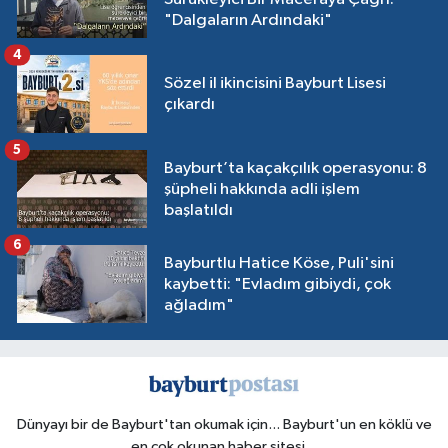
"Dalgaların Ardındaki"
4
Sözel il ikincisini Bayburt Lisesi
çıkardı
5
Bayburt’ta kaçakçılık operasyonu: 8
şüpheli hakkında adli işlem
başlatıldı
6
Bayburtlu Hatice Köse, Puli'sini
kaybetti: "Evladım gibiydi, çok
ağladım"
Dünyayı bir de Bayburt'tan okumak için... Bayburt'un en köklü ve
en çok okunan haber sitesi...