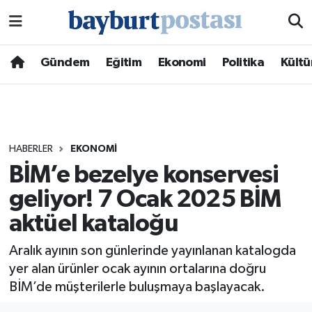
Nöbetçi Eczaneler
Gündem
Eğitim
Ekonomi
Politika
Kültü
Hava Durumu
Namaz Vakitleri
HABERLER
EKONOMI
Trafik Durumu
BİM’e bezelye konservesi
geliyor! 7 Ocak 2025 BİM
Süper Lig Puan Durumu ve Fikstür
aktüel kataloğu
Tüm Manşetler
Aralık ayının son günlerinde yayınlanan katalogda
Son Dakika Haberleri
yer alan ürünler ocak ayının ortalarına doğru
BİM’de müşterilerle buluşmaya başlayacak.
Haber Arşivi