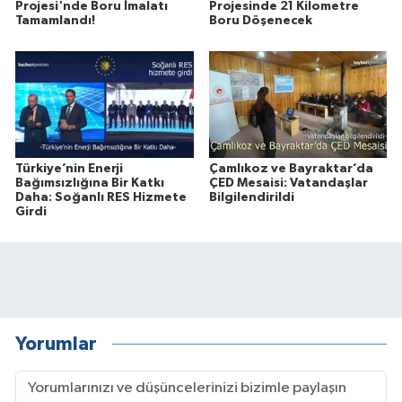
Projesi'nde Boru İmalatı
Projesinde 21 Kilometre
Tamamlandı!
Boru Döşenecek
Türkiye’nin Enerji
Çamlıkoz ve Bayraktar’da
Bağımsızlığına Bir Katkı
ÇED Mesaisi: Vatandaşlar
Daha: Soğanlı RES Hizmete
Bilgilendirildi
Girdi
Yorumlar