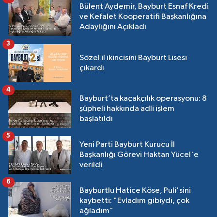
Bülent Aydemir, Bayburt Esnaf Kredi
ve Kefalet Kooperatifi Başkanlığına
Adaylığını Açıkladı
3
Sözel il ikincisini Bayburt Lisesi
çıkardı
4
Bayburt’ta kaçakçılık operasyonu: 8
şüpheli hakkında adli işlem
başlatıldı
5
Yeni Parti Bayburt Kurucu İl
Başkanlığı Görevi Haktan Yücel'e
verildi
6
Bayburtlu Hatice Köse, Puli'sini
kaybetti: "Evladım gibiydi, çok
ağladım"