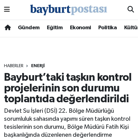
Nöbetçi Eczaneler
Gündem
Eğitim
Ekonomi
Politika
Kültü
Hava Durumu
Namaz Vakitleri
HABERLER
ENERJI
Trafik Durumu
Bayburt’taki taşkın kontrol
projelerinin son durumu
Süper Lig Puan Durumu ve Fikstür
toplantıda değerlendirildi
Tüm Manşetler
Devlet Su İşleri (DSİ) 22. Bölge Müdürlüğü
Son Dakika Haberleri
sorumluluk sahasında yapımı süren taşkın kontrol
tesislerinin son durumu, Bölge Müdürü Fatih Kişi
Haber Arşivi
başkanlığında düzenlenen değerlendirme