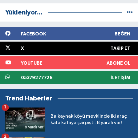
Yükleniyor...
FACEBOOK
BEĞEN
X
TAKIP ET
YOUTUBE
ABONE OL
05379277726
İLETIŞIM
Trend Haberler
1
Balkaynak köyü mevkiinde iki araç
kafa kafaya çarpıştı: 8 yaralı var!
2