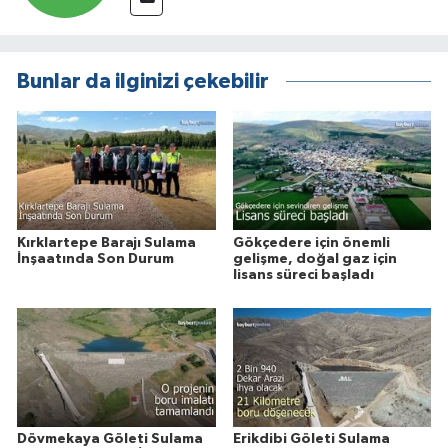
Bunlar da ilginizi çekebilir
Kırklartepe Barajı Sulama
Gökçedere için önemli
İnşaatında Son Durum
gelişme, doğal gaz için
lisans süreci başladı
Dövmekaya Göleti Sulama
Erikdibi Göleti Sulama