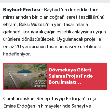
Bayburt Postası -
Bayburt’un değerli kültürel
miraslarından biri olan coğrafi işaret tescilli ürünü
ehram, Baksı Müzesi'nin yeni tasarımlarla
geleneği koruyarak çağın estetik anlayışına uygun
ürünlere dönüştürülecek. Uygulanacak proje ile
en az 20 yeni ürünün tasarlanması ve üretilmesi
hedefleniyor.
Dövmekaya Göleti
Sulama Projesi'nde
Boru İmalatı
Tamamlandı!
Cumhurbaşkanı Recep Tayyip Erdoğan'ın eşi
Emine Erdoğan'ın himayelerinde Sanayi ve