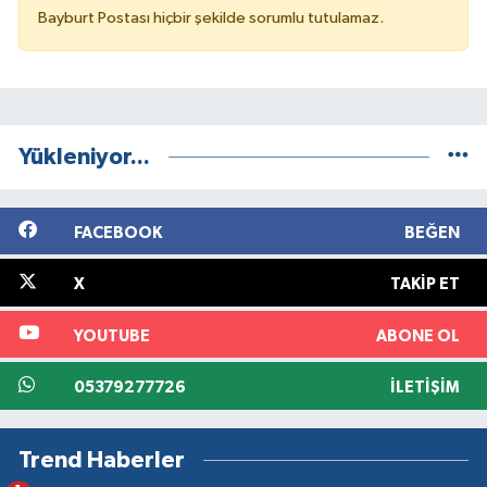
Bayburt Postası hiçbir şekilde sorumlu tutulamaz.
Yükleniyor...
FACEBOOK
BEĞEN
X
TAKIP ET
YOUTUBE
ABONE OL
05379277726
İLETIŞIM
Trend Haberler