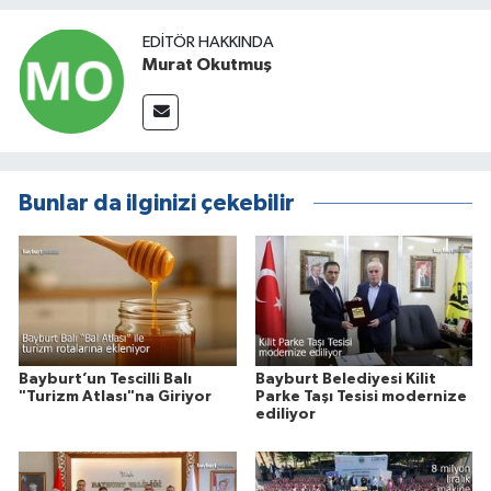
EDITÖR HAKKINDA
Murat Okutmuş
Bunlar da ilginizi çekebilir
Bayburt’un Tescilli Balı
Bayburt Belediyesi Kilit
"Turizm Atlası"na Giriyor
Parke Taşı Tesisi modernize
ediliyor