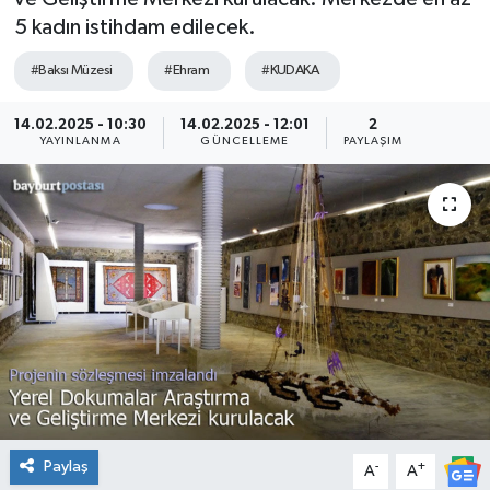
5 kadın istihdam edilecek.
#Baksı Müzesi
#Ehram
#KUDAKA
14.02.2025 - 10:30
14.02.2025 - 12:01
2
YAYINLANMA
GÜNCELLEME
PAYLAŞIM
Paylaş
-
+
A
A