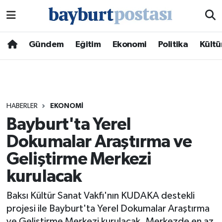
Nöbetçi Eczaneler
Gündem
Eğitim
Ekonomi
Politika
Kültü
Hava Durumu
Namaz Vakitleri
HABERLER
EKONOMI
Trafik Durumu
Bayburt'ta Yerel
Dokumalar Araştırma ve
Süper Lig Puan Durumu ve Fikstür
Geliştirme Merkezi
Tüm Manşetler
kurulacak
Son Dakika Haberleri
Baksı Kültür Sanat Vakfı'nın KUDAKA destekli
projesi ile Bayburt'ta Yerel Dokumalar Araştırma
Haber Arşivi
ve Geliştirme Merkezi kurulacak. Merkezde en az