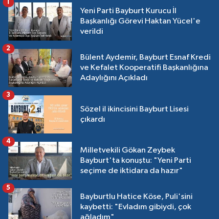
1
Yeni Parti Bayburt Kurucu İl
Başkanlığı Görevi Haktan Yücel'e
verildi
2
Bülent Aydemir, Bayburt Esnaf Kredi
ve Kefalet Kooperatifi Başkanlığına
Adaylığını Açıkladı
3
Sözel il ikincisini Bayburt Lisesi
çıkardı
4
Milletvekili Gökan Zeybek
Bayburt'ta konuştu: "Yeni Parti
seçime de iktidara da hazır"
5
Bayburtlu Hatice Köse, Puli'sini
kaybetti: "Evladım gibiydi, çok
ağladım"