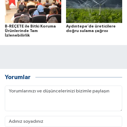
B-REÇETE ile Bitki Koruma
Aydıntepe’de üreticilere
Ürünlerinde Tam
doğru sulama çağrısı
İzlenebilirlik
Yorumlar