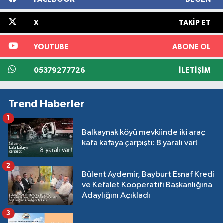
X
TAKIP ET
YOUTUBE
ABONE OL
05379277726
İLETIŞIM
Trend Haberler
1
Balkaynak köyü mevkiinde iki araç
kafa kafaya çarpıştı: 8 yaralı var!
2
Bülent Aydemir, Bayburt Esnaf Kredi
ve Kefalet Kooperatifi Başkanlığına
Adaylığını Açıkladı
3