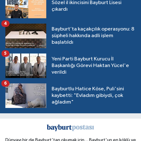
Sözel il ikincisini Bayburt Lisesi
çıkardı
4
Bayburt’ta kaçakçılık operasyonu: 8
şüpheli hakkında adli işlem
başlatıldı
5
Yeni Parti Bayburt Kurucu İl
Başkanlığı Görevi Haktan Yücel'e
verildi
6
Bayburtlu Hatice Köse, Puli'sini
kaybetti: "Evladım gibiydi, çok
ağladım"
Dünyayı bir de Bayburt'tan okumak için... Bayburt'un en köklü ve