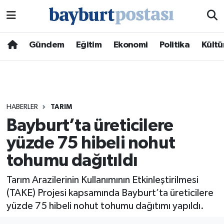
Nöbetçi Eczaneler
Gündem
Eğitim
Ekonomi
Politika
Kültü
Hava Durumu
Namaz Vakitleri
HABERLER
TARIM
Trafik Durumu
Bayburt’ta üreticilere
yüzde 75 hibeli nohut
Süper Lig Puan Durumu ve Fikstür
tohumu dağıtıldı
Tüm Manşetler
Tarım Arazilerinin Kullanımının Etkinleştirilmesi
Son Dakika Haberleri
(TAKE) Projesi kapsamında Bayburt’ta üreticilere
yüzde 75 hibeli nohut tohumu dağıtımı yapıldı.
Haber Arşivi