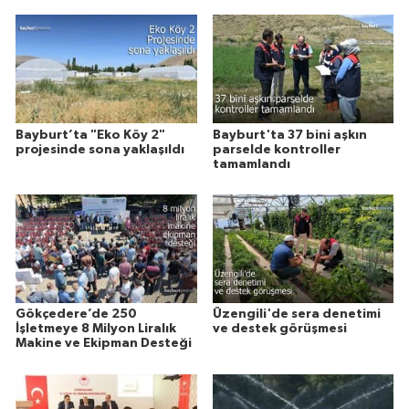
Bayburt’ta "Eko Köy 2"
Bayburt'ta 37 bini aşkın
projesinde sona yaklaşıldı
parselde kontroller
tamamlandı
Gökçedere’de 250
Üzengili'de sera denetimi
İşletmeye 8 Milyon Liralık
ve destek görüşmesi
Makine ve Ekipman Desteği