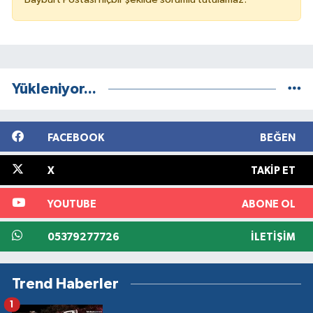
Yükleniyor...
FACEBOOK
BEĞEN
X
TAKIP ET
YOUTUBE
ABONE OL
05379277726
İLETIŞIM
Trend Haberler
1