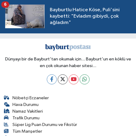
6
Bayburtlu Hatice Köse, Puli'sini
kaybetti: "Evladım gibiydi, çok
ağladım"
Dünyayı bir de Bayburt'tan okumak için... Bayburt'un en köklü ve
en çok okunan haber sitesi...
Nöbetçi Eczaneler
Hava Durumu
Namaz Vakitleri
Trafik Durumu
Süper Lig Puan Durumu ve Fikstür
Tüm Manşetler