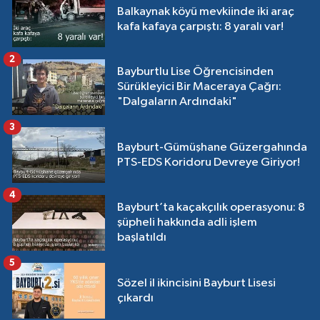
Balkaynak köyü mevkiinde iki araç
kafa kafaya çarpıştı: 8 yaralı var!
2
Bayburtlu Lise Öğrencisinden
Sürükleyici Bir Maceraya Çağrı:
"Dalgaların Ardındaki"
3
Bayburt-Gümüşhane Güzergahında
PTS-EDS Koridoru Devreye Giriyor!
4
Bayburt’ta kaçakçılık operasyonu: 8
şüpheli hakkında adli işlem
başlatıldı
5
Sözel il ikincisini Bayburt Lisesi
çıkardı