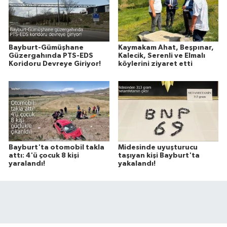
Bayburt-Gümüşhane
Kaymakam Ahat, Beşpınar,
Güzergahında PTS-EDS
Kalecik, Serenli ve Elmalı
Koridoru Devreye Giriyor!
köylerini ziyaret etti
Bayburt'ta otomobil takla
Midesinde uyuşturucu
attı: 4'ü çocuk 8 kişi
taşıyan kişi Bayburt'ta
yaralandı!
yakalandı!