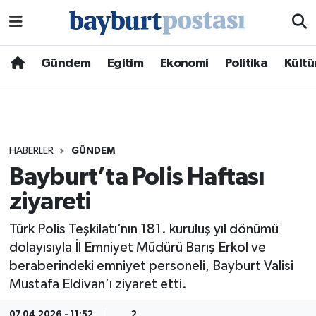
Nöbetçi Eczaneler
Gündem
Eğitim
Ekonomi
Politika
Kültü
Hava Durumu
Namaz Vakitleri
HABERLER
GÜNDEM
Trafik Durumu
Bayburt’ta Polis Haftası
ziyareti
Süper Lig Puan Durumu ve Fikstür
Türk Polis Teşkilatı’nın 181. kuruluş yıl dönümü
Tüm Manşetler
dolayısıyla İl Emniyet Müdürü Barış Erkol ve
beraberindeki emniyet personeli, Bayburt Valisi
Son Dakika Haberleri
Mustafa Eldivan’ı ziyaret etti.
Haber Arşivi
07.04.2026 - 11:52
2