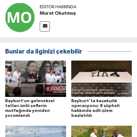
EDITÖR HAKKINDA
Murat Okutmuş
Bunlar da ilginizi çekebilir
Bayburt’un geleneksel
Bayburt’ta kaçakçılık
tatları ünlü şeflerin
operasyonu: 8 şüpheli
mutfağında yeniden
hakkında adli işlem
yorumlandı
başlatıldı