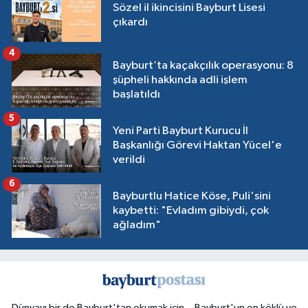
Sözel il ikincisini Bayburt Lisesi
çıkardı
4
Bayburt’ta kaçakçılık operasyonu: 8
şüpheli hakkında adli işlem
başlatıldı
5
Yeni Parti Bayburt Kurucu İl
Başkanlığı Görevi Haktan Yücel'e
verildi
6
Bayburtlu Hatice Köse, Puli'sini
kaybetti: "Evladım gibiydi, çok
ağladım"
Dünyayı bir de Bayburt'tan okumak için... Bayburt'un en köklü ve