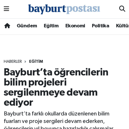
Nöbetçi Eczaneler
Gündem
Eğitim
Ekonomi
Politika
Kültü
Hava Durumu
Namaz Vakitleri
HABERLER
EĞITIM
Trafik Durumu
Bayburt’ta öğrencilerin
bilim projeleri
Süper Lig Puan Durumu ve Fikstür
sergilenmeye devam
Tüm Manşetler
ediyor
Son Dakika Haberleri
Bayburt’ta farklı okullarda düzenlenen bilim
fuarları ve proje sergileri devam ederken,
Haber Arşivi
öğrencilerin yıl boyunca hazırladığı çalışmalar