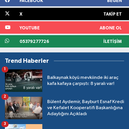
FACEBOOK
BEĞEN
X
TAKIP ET
YOUTUBE
ABONE OL
05379277726
İLETIŞIM
Trend Haberler
1
Balkaynak köyü mevkiinde iki araç
kafa kafaya çarpıştı: 8 yaralı var!
2
Bülent Aydemir, Bayburt Esnaf Kredi
ve Kefalet Kooperatifi Başkanlığına
Adaylığını Açıkladı
3