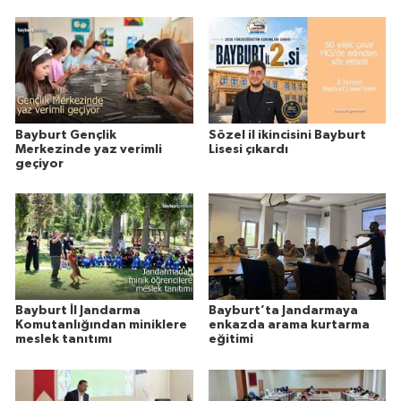
Bayburt Gençlik
Sözel il ikincisini Bayburt
Merkezinde yaz verimli
Lisesi çıkardı
geçiyor
Bayburt İl Jandarma
Bayburt’ta Jandarmaya
Komutanlığından miniklere
enkazda arama kurtarma
meslek tanıtımı
eğitimi