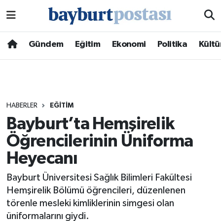
Nöbetçi Eczaneler
Gündem
Eğitim
Ekonomi
Politika
Kültü
Hava Durumu
Namaz Vakitleri
HABERLER
EĞITIM
Trafik Durumu
Bayburt’ta Hemşirelik
Öğrencilerinin Üniforma
Süper Lig Puan Durumu ve Fikstür
Heyecanı
Tüm Manşetler
Bayburt Üniversitesi Sağlık Bilimleri Fakültesi
Son Dakika Haberleri
Hemşirelik Bölümü öğrencileri, düzenlenen
törenle mesleki kimliklerinin simgesi olan
Haber Arşivi
üniformalarını giydi.