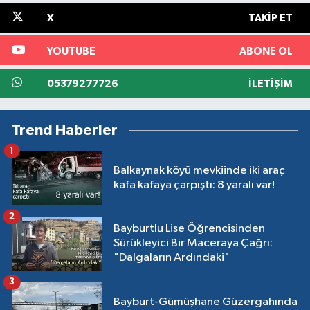
X
TAKIP ET
YOUTUBE
ABONE OL
05379277726
İLETIŞIM
Trend Haberler
1
Balkaynak köyü mevkiinde iki araç
kafa kafaya çarpıştı: 8 yaralı var!
2
Bayburtlu Lise Öğrencisinden
Sürükleyici Bir Maceraya Çağrı:
"Dalgaların Ardındaki"
3
Bayburt-Gümüşhane Güzergahında