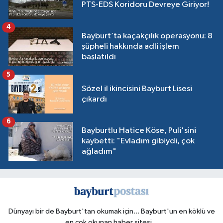
PTS-EDS Koridoru Devreye Giriyor!
4
Bayburt’ta kaçakçılık operasyonu: 8
şüpheli hakkında adli işlem
başlatıldı
5
Sözel il ikincisini Bayburt Lisesi
çıkardı
6
Bayburtlu Hatice Köse, Puli'sini
kaybetti: "Evladım gibiydi, çok
ağladım"
Dünyayı bir de Bayburt'tan okumak için... Bayburt'un en köklü ve
en çok okunan haber sitesi...