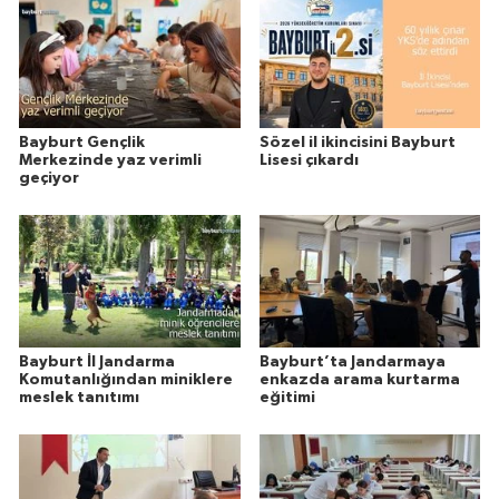
Bayburt Gençlik
Sözel il ikincisini Bayburt
Merkezinde yaz verimli
Lisesi çıkardı
geçiyor
Bayburt İl Jandarma
Bayburt’ta Jandarmaya
Komutanlığından miniklere
enkazda arama kurtarma
meslek tanıtımı
eğitimi