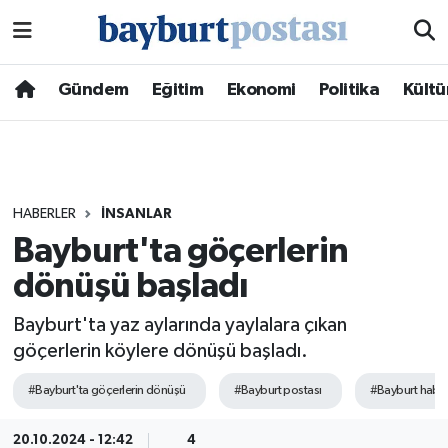
Nöbetçi Eczaneler
Gündem
Eğitim
Ekonomi
Politika
Kültü
Hava Durumu
Namaz Vakitleri
HABERLER
İNSANLAR
Trafik Durumu
Bayburt'ta göçerlerin
dönüşü başladı
Süper Lig Puan Durumu ve Fikstür
Bayburt'ta yaz aylarında yaylalara çıkan
Tüm Manşetler
göçerlerin köylere dönüşü başladı.
Son Dakika Haberleri
#Bayburt'ta göçerlerin dönüşü
#Bayburt postası
#Bayburt haber
Haber Arşivi
20.10.2024 - 12:42
4