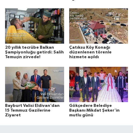
20 yıllık tecrübe Balkan
Çatıksu Köy Konağı
Şampiyonluğu getirdi: Salih
düzenlenen törenle
Temuçin zirvede!
hizmete açıldı
Bayburt Valisi Eldivan’dan
Gökçedere Belediye
15 Temmuz Gazilerine
Başkanı Mikdat Şeker'in
Ziyaret
mutlu günü