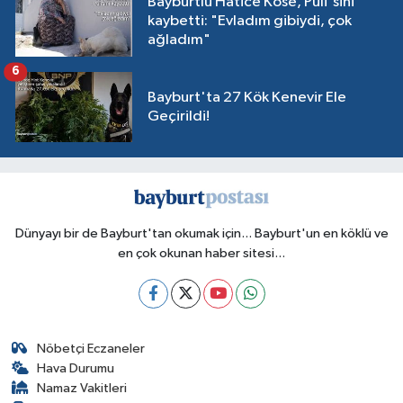
Bayburtlu Hatice Köse, Puli'sini
kaybetti: "Evladım gibiydi, çok
ağladım"
6
Bayburt'ta 27 Kök Kenevir Ele
Geçirildi!
Dünyayı bir de Bayburt'tan okumak için... Bayburt'un en köklü ve
en çok okunan haber sitesi...
Nöbetçi Eczaneler
Hava Durumu
Namaz Vakitleri