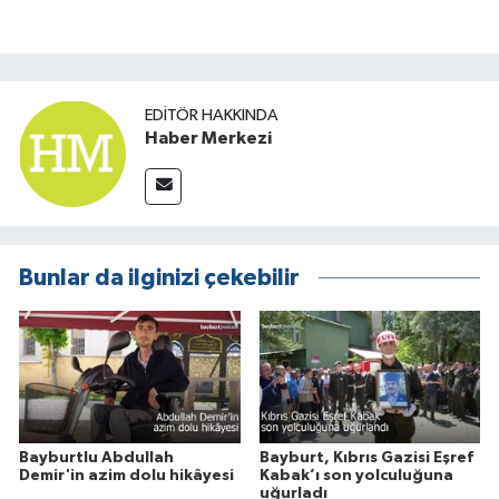
EDITÖR HAKKINDA
Haber Merkezi
Bunlar da ilginizi çekebilir
Bayburtlu Abdullah
Bayburt, Kıbrıs Gazisi Eşref
Demir'in azim dolu hikâyesi
Kabak’ı son yolculuğuna
uğurladı