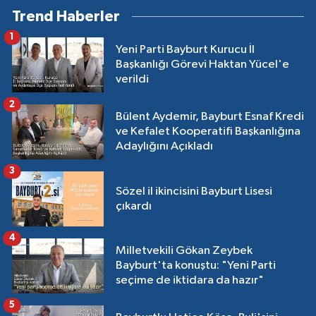
Trend Haberler
1
Yeni Parti Bayburt Kurucu İl
Başkanlığı Görevi Haktan Yücel'e
verildi
2
Bülent Aydemir, Bayburt Esnaf Kredi
ve Kefalet Kooperatifi Başkanlığına
Adaylığını Açıkladı
3
Sözel il ikincisini Bayburt Lisesi
çıkardı
4
Milletvekili Gökan Zeybek
Bayburt'ta konuştu: "Yeni Parti
seçime de iktidara da hazır"
5