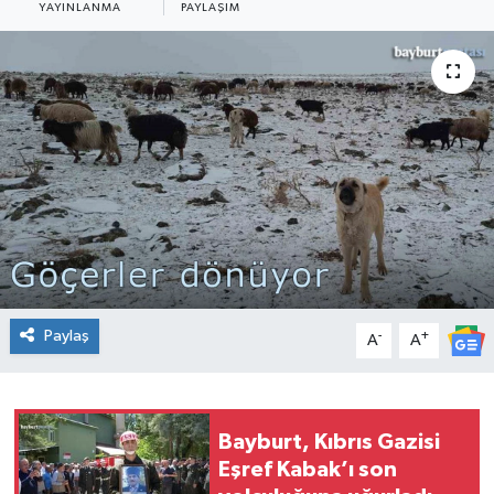
YAYINLANMA
PAYLAŞIM
Paylaş
-
+
A
A
Bayburt, Kıbrıs Gazisi
Eşref Kabak’ı son