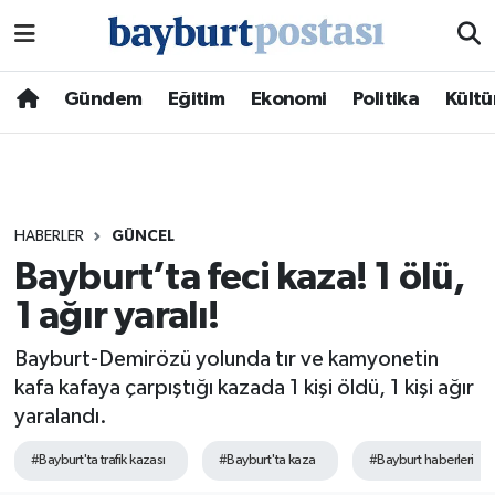
Nöbetçi Eczaneler
Gündem
Eğitim
Ekonomi
Politika
Kültü
Hava Durumu
Namaz Vakitleri
HABERLER
GÜNCEL
Trafik Durumu
Bayburt’ta feci kaza! 1 ölü,
1 ağır yaralı!
Süper Lig Puan Durumu ve Fikstür
Bayburt-Demirözü yolunda tır ve kamyonetin
Tüm Manşetler
kafa kafaya çarpıştığı kazada 1 kişi öldü, 1 kişi ağır
yaralandı.
Son Dakika Haberleri
#Bayburt'ta trafik kazası
#Bayburt'ta kaza
#Bayburt haberleri
Haber Arşivi