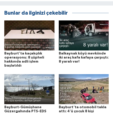
Bunlar da ilginizi çekebilir
Bayburt’ta kaçakçılık
Balkaynak köyü mevkiinde
operasyonu: 8 şüpheli
iki araç kafa kafaya çarpıştı:
hakkında adli işlem
8 yaralı var!
başlatıldı
Bayburt-Gümüşhane
Bayburt'ta otomobil takla
Güzergahında PTS-EDS
attı: 4'ü çocuk 8 kişi