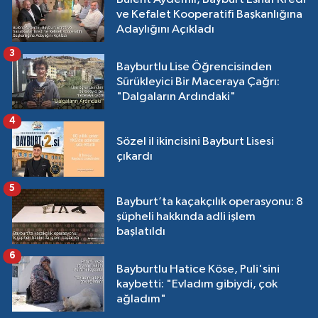
ve Kefalet Kooperatifi Başkanlığına
Adaylığını Açıkladı
3
Bayburtlu Lise Öğrencisinden
Sürükleyici Bir Maceraya Çağrı:
"Dalgaların Ardındaki"
4
Sözel il ikincisini Bayburt Lisesi
çıkardı
5
Bayburt’ta kaçakçılık operasyonu: 8
şüpheli hakkında adli işlem
başlatıldı
6
Bayburtlu Hatice Köse, Puli'sini
kaybetti: "Evladım gibiydi, çok
ağladım"