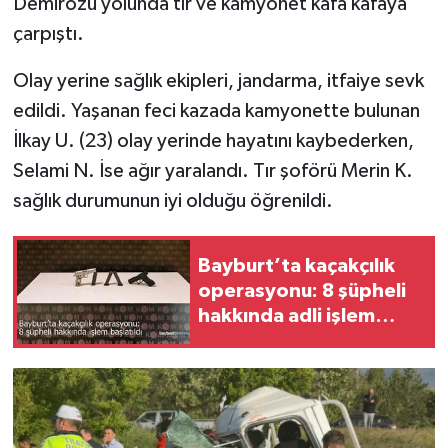
Demirözü yolunda tır ve kamyonet kafa kafaya
çarpıştı.
Olay yerine sağlık ekipleri, jandarma, itfaiye sevk
edildi. Yaşanan feci kazada kamyonette bulunan
İlkay U. (23) olay yerinde hayatını kaybederken,
Selami N. İse ağır yaralandı. Tır şoförü Merin K.
sağlık durumunun iyi olduğu öğrenildi.
Bayburt’ta kaçakçılık
operasyonu: 8 şüpheli
hakkında adli işlem
başlatıldı