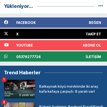
Yükleniyor...
FACEBOOK
BEĞEN
X
TAKIP ET
YOUTUBE
ABONE OL
05379277726
İLETIŞIM
Trend Haberler
1
Balkaynak köyü mevkiinde iki araç
kafa kafaya çarpıştı: 8 yaralı var!
2
Bülent Aydemir, Bayburt Esnaf Kredi