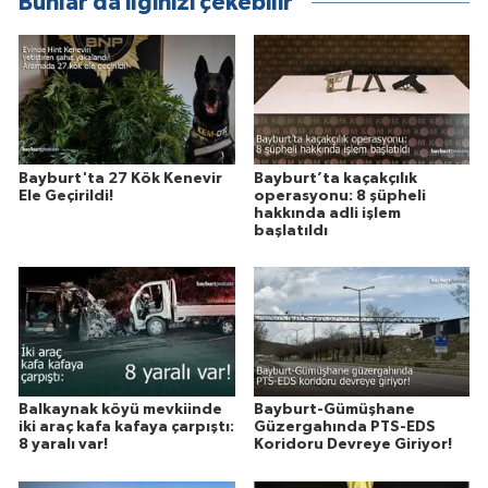
Bunlar da ilginizi çekebilir
Bayburt'ta 27 Kök Kenevir
Bayburt’ta kaçakçılık
Ele Geçirildi!
operasyonu: 8 şüpheli
hakkında adli işlem
başlatıldı
Balkaynak köyü mevkiinde
Bayburt-Gümüşhane
iki araç kafa kafaya çarpıştı:
Güzergahında PTS-EDS
8 yaralı var!
Koridoru Devreye Giriyor!