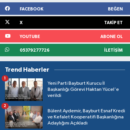
FACEBOOK
BEĞEN
X
TAKIP ET
YOUTUBE
ABONE OL
05379277726
İLETIŞIM
Trend Haberler
1
Yeni Parti Bayburt Kurucu İl
Başkanlığı Görevi Haktan Yücel'e
verildi
2
Bülent Aydemir, Bayburt Esnaf Kredi
ve Kefalet Kooperatifi Başkanlığına
Adaylığını Açıkladı