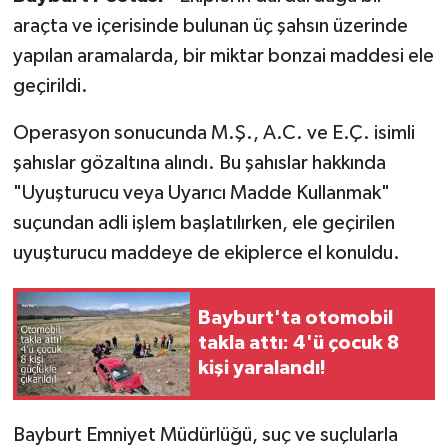
araçta ve içerisinde bulunan üç şahsın üzerinde
yapılan aramalarda, bir miktar bonzai maddesi ele
geçirildi.
Operasyon sonucunda M.Ş., A.C. ve E.Ç. isimli
şahıslar gözaltına alındı. Bu şahıslar hakkında
"Uyuşturucu veya Uyarıcı Madde Kullanmak"
suçundan adli işlem başlatılırken, ele geçirilen
uyuşturucu maddeye de ekiplerce el konuldu.
Bayburt'ta otomobil
takla attı: 4'ü çocuk 8
kişi yaralandı!
Bayburt Emniyet Müdürlüğü, suç ve suçlularla