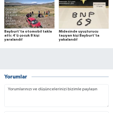
Bayburt'ta otomobil takla
Midesinde uyuşturucu
attı: 4'ü çocuk 8 kişi
taşıyan kişi Bayburt'ta
yaralandı!
yakalandı!
Yorumlar