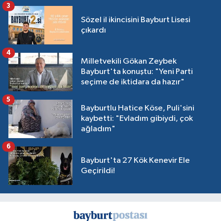
3
Sözel il ikincisini Bayburt Lisesi
çıkardı
4
Milletvekili Gökan Zeybek
Bayburt'ta konuştu: "Yeni Parti
seçime de iktidara da hazır"
5
Bayburtlu Hatice Köse, Puli'sini
kaybetti: "Evladım gibiydi, çok
ağladım"
6
Bayburt'ta 27 Kök Kenevir Ele
Geçirildi!