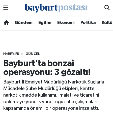
Nöbetçi Eczaneler
Gündem
Eğitim
Ekonomi
Politika
Kültü
Hava Durumu
Namaz Vakitleri
HABERLER
GÜNCEL
Trafik Durumu
Bayburt'ta bonzai
operasyonu: 3 gözaltı!
Süper Lig Puan Durumu ve Fikstür
Bayburt İl Emniyet Müdürlüğü Narkotik Suçlarla
Tüm Manşetler
Mücadele Şube Müdürlüğü ekipleri, kentte
narkotik madde kullanımı, imalatı ve ticaretini
Son Dakika Haberleri
önlemeye yönelik yürüttüğü saha çalışmaları
kapsamında önemli bir operasyona imza attı.
Haber Arşivi