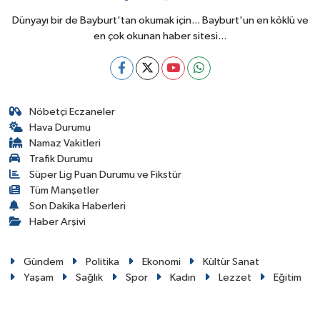
Dünyayı bir de Bayburt'tan okumak için... Bayburt'un en köklü ve
en çok okunan haber sitesi...
Nöbetçi Eczaneler
Hava Durumu
Namaz Vakitleri
Trafik Durumu
Süper Lig Puan Durumu ve Fikstür
Tüm Manşetler
Son Dakika Haberleri
Haber Arşivi
Gündem
Politika
Ekonomi
Kültür Sanat
Yaşam
Sağlık
Spor
Kadın
Lezzet
Eğitim