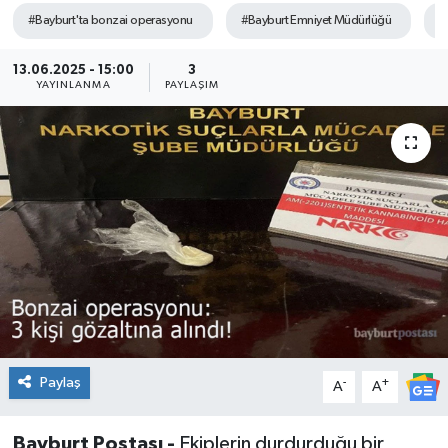
#Bayburt'ta bonzai operasyonu
#Bayburt Emniyet Müdürlüğü
#
13.06.2025 - 15:00
3
YAYINLANMA
PAYLAŞIM
Paylaş
-
+
A
A
Bayburt Postası -
Ekiplerin durdurduğu bir