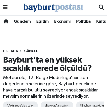
Nöbetçi Eczaneler
Gündem
Eğitim
Ekonomi
Politika
Kültü
Hava Durumu
Namaz Vakitleri
HABERLER
GÜNCEL
Trafik Durumu
Bayburt'ta en yüksek
sıcaklık nerede ölçüldü?
Süper Lig Puan Durumu ve Fikstür
Meteoroloji 12. Bölge Müdürlüğü'nün son
Tüm Manşetler
değerlendirmelerine göre, Bayburt genelinde
hava parçalı bulutlu seyrediyor ancak sıcaklıklar
Son Dakika Haberleri
mevsim normallerinin üzerinde seyrediyor.
Haber Arşivi
#Aydıntepe'de sıcalık
#Bayburt'ta sıcaklık
#Bayburt hava durum