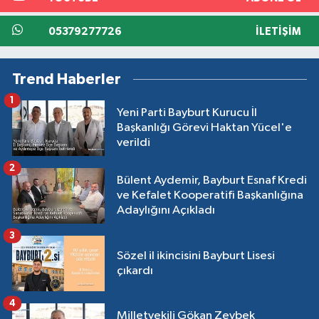
05379277726
İLETIŞIM
Trend Haberler
1
Yeni Parti Bayburt Kurucu İl
Başkanlığı Görevi Haktan Yücel'e
verildi
2
Bülent Aydemir, Bayburt Esnaf Kredi
ve Kefalet Kooperatifi Başkanlığına
Adaylığını Açıkladı
3
Sözel il ikincisini Bayburt Lisesi
çıkardı
4
Milletvekili Gökan Zeybek