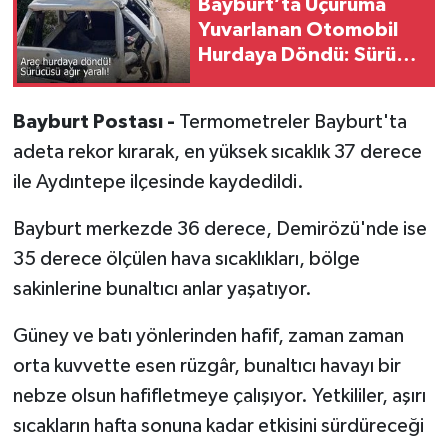
Bayburt’ta Uçuruma
Yuvarlanan Otomobil
Hurdaya Döndü: Sürücü
Ağır Yaralı!
Bayburt Postası -
Termometreler Bayburt'ta
adeta rekor kırarak, en yüksek sıcaklık 37 derece
ile Aydıntepe ilçesinde kaydedildi.
Bayburt merkezde 36 derece, Demirözü'nde ise
35 derece ölçülen hava sıcaklıkları, bölge
sakinlerine bunaltıcı anlar yaşatıyor.
Güney ve batı yönlerinden hafif, zaman zaman
orta kuvvette esen rüzgâr, bunaltıcı havayı bir
nebze olsun hafifletmeye çalışıyor. Yetkililer, aşırı
sıcakların hafta sonuna kadar etkisini sürdüreceği