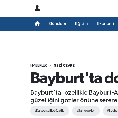
Nöbetçi Eczaneler
Gündem
Eğitim
Ekonomi
Hava Durumu
Namaz Vakitleri
Trafik Durumu
HABERLER
GEZI ÇEVRE
Bayburt'ta do
Süper Lig Puan Durumu ve Fikstür
Tüm Manşetler
Bayburt'ta, özellikle Bayburt-A
güzelliğini gözler önüne serere
Son Dakika Haberleri
#Kartpostallık güzellik
#Sarı çiçekler
#Baybur
Haber Arşivi