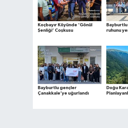
Koçbayır Köyünde ‘Gönül
Bayburtlu
Şenliği’ Coşkusu
ruhunu ye
Bayburtlu gençler
Doğu Kara
Çanakkale’ye uğurlandı
Planlayan