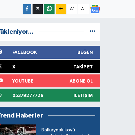
-
+
A
A
ükleniyor...
FACEBOOK
BEĞEN
X
TAKIP ET
YOUTUBE
ABONE OL
05379277726
İLETIŞIM
Trend Haberler
Balkaynak köyü