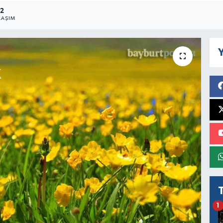
2
LAŞIM
Y
1