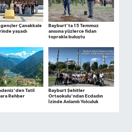
 gençler Çanakkale
Bayburt’ta 15 Temmuz
rinde yaşadı
anısına yüzlerce fidan
toprakla buluştu
deniz'den Tatil
Bayburt Şehitler
lara Rehber
Ortaokulu'ndan Ecdadın
İzinde Anlamlı Yolculuk