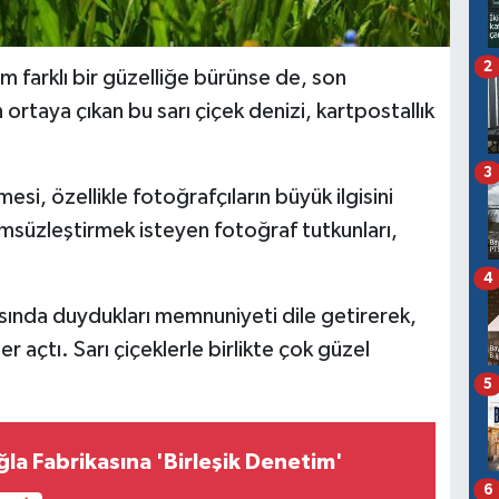
2
 farklı bir güzelliğe bürünse de, son
taya çıkan bu sarı çiçek denizi, kartpostallık
3
si, özellikle fotoğrafçıların büyük ilgisini
ümsüzleştirmek isteyen fotoğraf tutkunları,
4
ısında duydukları memnuniyeti dile getirerek,
 açtı. Sarı çiçeklerle birlikte çok güzel
5
la Fabrikasına 'Birleşik Denetim'
6