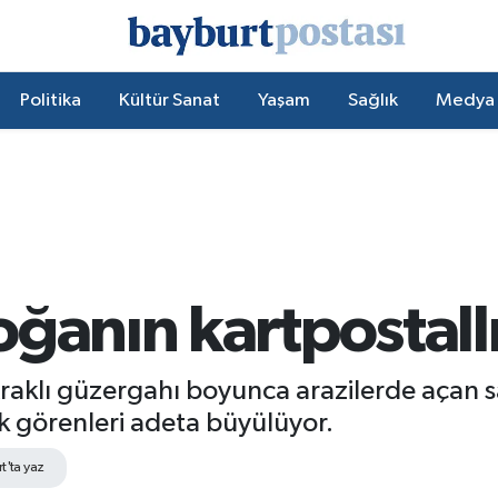
Politika
Kültür Sanat
Yaşam
Sağlık
Medya
ğanın kartpostallı
raklı güzergahı boyunca arazilerde açan sa
k görenleri adeta büyülüyor.
t'ta yaz