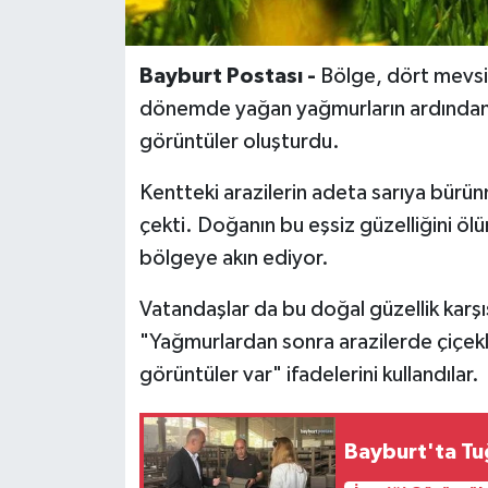
Bayburt Postası -
Bölge, dört mevsim
dönemde yağan yağmurların ardından or
görüntüler oluşturdu.
Kentteki arazilerin adeta sarıya bürünme
çekti. Doğanın bu eşsiz güzelliğini öl
bölgeye akın ediyor.
Vatandaşlar da bu doğal güzellik karş
"Yağmurlardan sonra arazilerde çiçekler
görüntüler var" ifadelerini kullandılar.
Bayburt'ta Tuğ