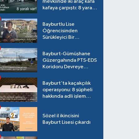
mevkiinde iki araç kafa
kafaya çarpıştı: 8 yaralı
var!
Bayburtlu Lise
Öğrencisinden
Sürükleyici Bir
Maceraya Çağrı:
"Dalgaların Ardındaki"
Bayburt-Gümüşhane
Güzergahında PTS-EDS
Koridoru Devreye
Giriyor!
Bayburt’ta kaçakçılık
operasyonu: 8 şüpheli
hakkında adli işlem
başlatıldı
Sözel il ikincisini
Bayburt Lisesi çıkardı