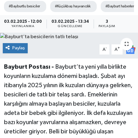
#Bayburtlu besiciler
#Küçükbaş hayvancılık
#Bayburt haberleri
03.02.2025 - 12:00
03.02.2025 - 13:34
3
YAYINLANMA
GÜNCELLEME
PAYLAŞIM
Paylaş
-
+
A
A
Bayburt Postası -
Bayburt’ta yeni yılla birlikte
koyunların kuzulama dönemi başladı. Şubat ayı
itibarıyla 2025 yılının ilk kuzuları dünyaya gelirken,
besicileri de tatlı bir telaş sardı. Emeklerinin
karşılığını almaya başlayan besiciler, kuzularla
adeta bir bebek gibi ilgileniyor. İlk defa kuzulayan
bazı koyunlar yavrularına alışamazken, devreye
üreticiler giriyor. Belli bir büyüklüğü ulaşan