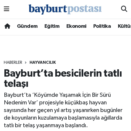
Nöbetçi Eczaneler
Gündem
Eğitim
Ekonomi
Politika
Kültü
Hava Durumu
Namaz Vakitleri
HABERLER
HAYVANCILIK
Trafik Durumu
Bayburt’ta besicilerin tatlı
telaşı
Süper Lig Puan Durumu ve Fikstür
Bayburt’ta ‘Köyümde Yaşamak İçin Bir Sürü
Tüm Manşetler
Nedenim Var’ projesiyle küçükbaş hayvan
sayısında her geçen yıl artış yaşanırken bugünler
Son Dakika Haberleri
de koyunların kuzulamaya başlamasıyla ağıllarda
tatlı bir telaş yaşanmaya başlandı.
Haber Arşivi