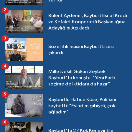
verildi
2
Bülent Aydemir, Bayburt Esnaf Kredi
ve Kefalet Kooperatifi Başkanlığına
Adaylığını Açıkladı
3
Sözel il ikincisini Bayburt Lisesi
çıkardı
4
Milletvekili Gökan Zeybek
Bayburt'ta konuştu: "Yeni Parti
seçime de iktidara da hazır"
5
Bayburtlu Hatice Köse, Puli'sini
kaybetti: "Evladım gibiydi, çok
ağladım"
6
Bayburt'ta 27 Kök Kenevir Ele