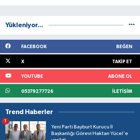
Yükleniyor...
FACEBOOK
BEĞEN
X
TAKIP ET
YOUTUBE
ABONE OL
05379277726
İLETIŞIM
Trend Haberler
1
Yeni Parti Bayburt Kurucu İl
Başkanlığı Görevi Haktan Yücel'e