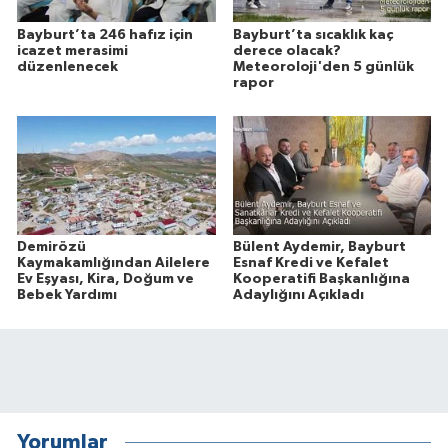
Bayburt’ta 246 hafız için
Bayburt’ta sıcaklık kaç
icazet merasimi
derece olacak?
düzenlenecek
Meteoroloji'den 5 günlük
rapor
Demirözü
Bülent Aydemir, Bayburt
Kaymakamlığından Ailelere
Esnaf Kredi ve Kefalet
Ev Eşyası, Kira, Doğum ve
Kooperatifi Başkanlığına
Bebek Yardımı
Adaylığını Açıkladı
Yorumlar