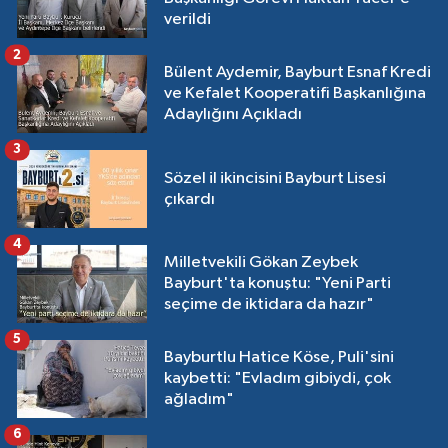
verildi
2
Bülent Aydemir, Bayburt Esnaf Kredi
ve Kefalet Kooperatifi Başkanlığına
Adaylığını Açıkladı
3
Sözel il ikincisini Bayburt Lisesi
çıkardı
4
Milletvekili Gökan Zeybek
Bayburt'ta konuştu: "Yeni Parti
seçime de iktidara da hazır"
5
Bayburtlu Hatice Köse, Puli'sini
kaybetti: "Evladım gibiydi, çok
ağladım"
6