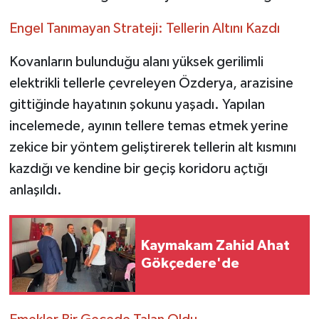
Engel Tanımayan Strateji: Tellerin Altını Kazdı
Kovanların bulunduğu alanı yüksek gerilimli
elektrikli tellerle çevreleyen Özderya, arazisine
gittiğinde hayatının şokunu yaşadı. Yapılan
incelemede, ayının tellere temas etmek yerine
zekice bir yöntem geliştirerek tellerin alt kısmını
kazdığı ve kendine bir geçiş koridoru açtığı
anlaşıldı.
Kaymakam Zahid Ahat
Gökçedere'de