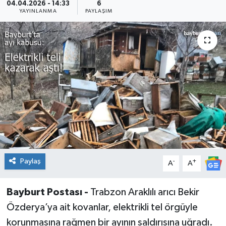
04.04.2026 - 14:33
6
YAYINLANMA
PAYLAŞIM
Paylaş
-
+
A
A
Bayburt Postası -
Trabzon Araklılı arıcı Bekir
Özderya’ya ait kovanlar, elektrikli tel örgüyle
korunmasına rağmen bir ayının saldırısına uğradı.