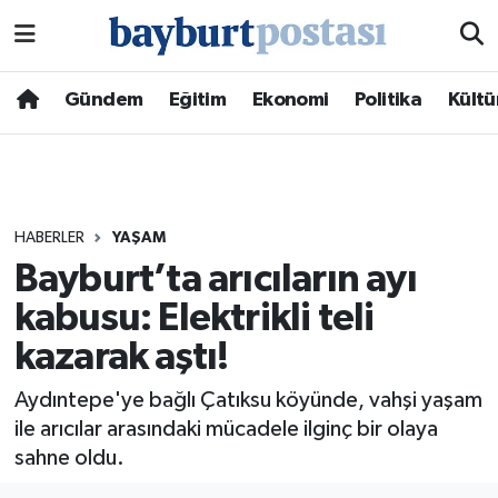
Nöbetçi Eczaneler
Gündem
Eğitim
Ekonomi
Politika
Kültü
Hava Durumu
Namaz Vakitleri
HABERLER
YAŞAM
Trafik Durumu
Bayburt’ta arıcıların ayı
kabusu: Elektrikli teli
Süper Lig Puan Durumu ve Fikstür
kazarak aştı!
Tüm Manşetler
Aydıntepe'ye bağlı Çatıksu köyünde, vahşi yaşam
Son Dakika Haberleri
ile arıcılar arasındaki mücadele ilginç bir olaya
sahne oldu.
Haber Arşivi