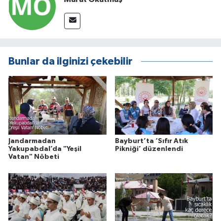
Bunlar da ilginizi çekebilir
Jandarmadan
Bayburt’ta ‘Sıfır Atık
Yakupabdal’da "Yeşil
Pikniği’ düzenlendi
Vatan" Nöbeti