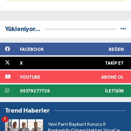
Yükleniyor...
FACEBOOK
BEĞEN
X
TAKIP ET
YOUTUBE
ABONE OL
05379277726
İLETIŞIM
Trend Haberler
1
Yeni Parti Bayburt Kurucu İl
Başkanlığı Görevi Haktan Yücel'e