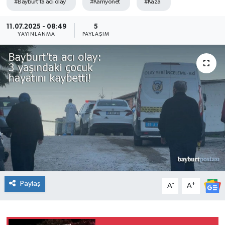
#Bayburt'ta acı olay
#Kamyonet
#Kaza
11.07.2025 - 08:49
5
YAYINLANMA
PAYLAŞIM
Paylaş
-
+
A
A