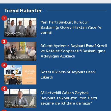
Trend Haberler
1
Yeni Parti Bayburt Kurucu İl
Başkanlığı Görevi Haktan Yücel'e
verildi
2
Bülent Aydemir, Bayburt Esnaf Kredi
ve Kefalet Kooperatifi Başkanlığına
Adaylığını Açıkladı
3
Sözel il ikincisini Bayburt Lisesi
çıkardı
4
Milletvekili Gökan Zeybek
Bayburt'ta konuştu: "Yeni Parti
seçime de iktidara da hazır"