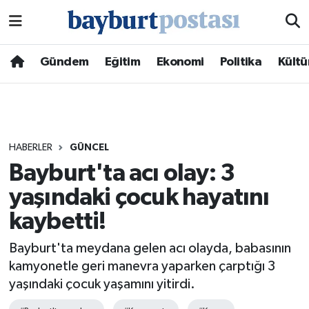
Nöbetçi Eczaneler
Gündem
Eğitim
Ekonomi
Politika
Kültü
Hava Durumu
Namaz Vakitleri
HABERLER
GÜNCEL
Trafik Durumu
Bayburt'ta acı olay: 3
yaşındaki çocuk hayatını
Süper Lig Puan Durumu ve Fikstür
kaybetti!
Tüm Manşetler
Bayburt'ta meydana gelen acı olayda, babasının
Son Dakika Haberleri
kamyonetle geri manevra yaparken çarptığı 3
yaşındaki çocuk yaşamını yitirdi.
Haber Arşivi