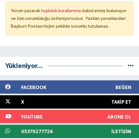
Yorum yazarak
topluluk kurallarımızı
kabul etmiş bulunuyor
ve tüm sorumluluğu üstleniyorsunuz. Yazılan yorumlardan
Bayburt Postası hiçbir şekilde sorumlu tutulamaz.
Yükleniyor...
FACEBOOK
BEĞEN
X
TAKIP ET
YOUTUBE
ABONE OL
05379277726
İLETIŞIM