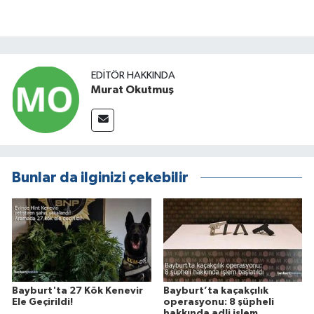
EDITÖR HAKKINDA
Murat Okutmuş
Bunlar da ilginizi çekebilir
Bayburt'ta 27 Kök Kenevir
Bayburt’ta kaçakçılık
Ele Geçirildi!
operasyonu: 8 şüpheli
hakkında adli işlem