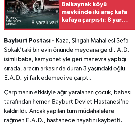
Balkaynak köyü
mevkiinde iki araç kafa
kafaya çarpıştı: 8 yaralı
var!
Bayburt Postası -
Kaza, Şingah Mahallesi Sefa
Sokak'taki bir evin önünde meydana geldi. A.D.
isimli baba, kamyonetiyle geri manevra yaptığı
sırada, aracın arkasında duran 3 yaşındaki oğlu
E.A.D.'yi fark edemedi ve çarptı.
Çarpmanın etkisiyle ağır yaralanan çocuk, babası
tarafından hemen Bayburt Devlet Hastanesi'ne
kaldırıldı. Ancak yapılan tüm müdahalelere
rağmen E.A.D., hastanede hayatını kaybetti.