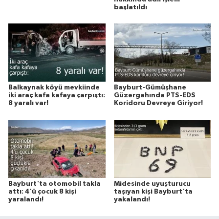
başlatıldı
Balkaynak köyü mevkiinde
Bayburt-Gümüşhane
iki araç kafa kafaya çarpıştı:
Güzergahında PTS-EDS
8 yaralı var!
Koridoru Devreye Giriyor!
Bayburt'ta otomobil takla
Midesinde uyuşturucu
attı: 4'ü çocuk 8 kişi
taşıyan kişi Bayburt'ta
yaralandı!
yakalandı!