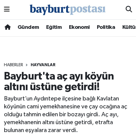
Nöbetçi Eczaneler
Gündem
Eğitim
Ekonomi
Politika
Kültü
Hava Durumu
Namaz Vakitleri
HABERLER
HAYVANLAR
Trafik Durumu
Bayburt'ta aç ayı köyün
altını üstüne getirdi!
Süper Lig Puan Durumu ve Fikstür
Bayburt’un Aydıntepe ilçesine bağlı Kavlatan
Tüm Manşetler
köyünün cami yemekhanesine ve çay ocağına aç
olduğu tahmin edilen bir bozayı girdi. Aç ayı,
Son Dakika Haberleri
yemekhanenin altını üstüne getirdi, etrafta
bulunan eşyalara zarar verdi.
Haber Arşivi