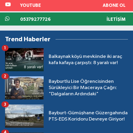
YOUTUBE
ABONE OL
05379277726
İLETIŞIM
Trend Haberler
1
Balkaynak köyü mevkiinde iki araç
kafa kafaya çarpıştı: 8 yaralı var!
2
Bayburtlu Lise Öğrencisinden
Sürükleyici Bir Maceraya Çağrı:
"Dalgaların Ardındaki"
3
Bayburt-Gümüşhane Güzergahında
PTS-EDS Koridoru Devreye Giriyor!
4