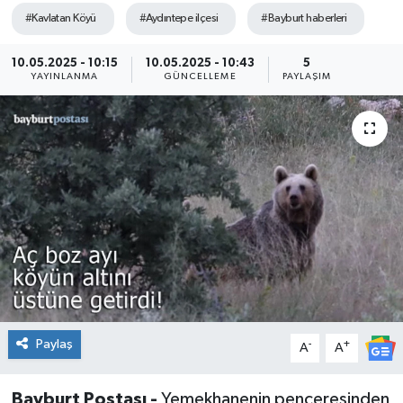
#Kavlatan Köyü
#Aydıntepe ilçesi
#Bayburt haberleri
10.05.2025 - 10:15
10.05.2025 - 10:43
5
YAYINLANMA
GÜNCELLEME
PAYLAŞIM
Paylaş
-
+
A
A
Bayburt Postası -
Yemekhanenin penceresinden