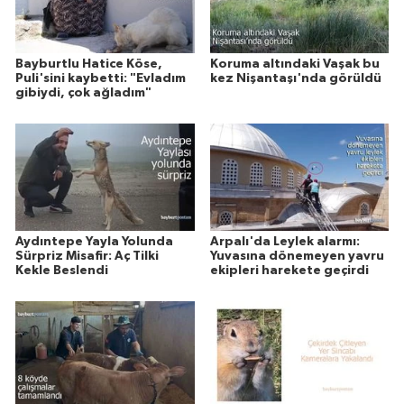
Bayburtlu Hatice Köse,
Koruma altındaki Vaşak bu
Puli'sini kaybetti: "Evladım
kez Nişantaşı'nda görüldü
gibiydi, çok ağladım"
Aydıntepe Yayla Yolunda
Arpalı'da Leylek alarmı:
Sürpriz Misafir: Aç Tilki
Yuvasına dönemeyen yavru
Kekle Beslendi
ekipleri harekete geçirdi