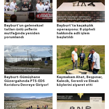
Bayburt’un geleneksel
Bayburt’ta kaçakçılık
tatları ünlü şeflerin
operasyonu: 8 şüpheli
mutfağında yeniden
hakkında adli işlem
yorumlandı
başlatıldı
Bayburt-Gümüşhane
Kaymakam Ahat, Beşpınar,
Güzergahında PTS-EDS
Kalecik, Serenli ve Elmalı
Koridoru Devreye Giriyor!
köylerini ziyaret etti