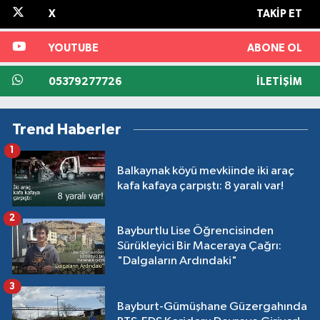
X
TAKIP ET
YOUTUBE
ABONE OL
05379277726
İLETIŞIM
Trend Haberler
1
Balkaynak köyü mevkiinde iki araç
kafa kafaya çarpıştı: 8 yaralı var!
2
Bayburtlu Lise Öğrencisinden
Sürükleyici Bir Maceraya Çağrı:
"Dalgaların Ardındaki"
3
Bayburt-Gümüşhane Güzergahında