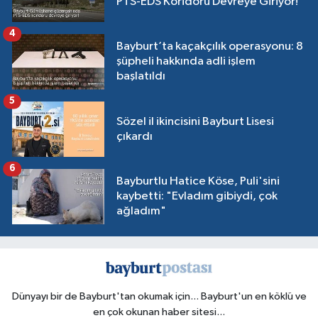
PTS-EDS Koridoru Devreye Giriyor!
4
Bayburt’ta kaçakçılık operasyonu: 8
şüpheli hakkında adli işlem
başlatıldı
5
Sözel il ikincisini Bayburt Lisesi
çıkardı
6
Bayburtlu Hatice Köse, Puli'sini
kaybetti: "Evladım gibiydi, çok
ağladım"
Dünyayı bir de Bayburt'tan okumak için... Bayburt'un en köklü ve
en çok okunan haber sitesi...