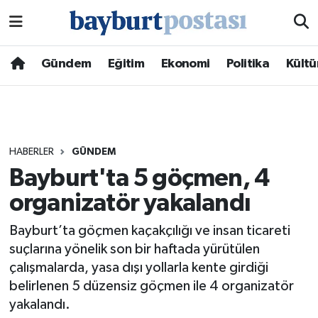
Nöbetçi Eczaneler
Gündem
Eğitim
Ekonomi
Politika
Kültü
Hava Durumu
Namaz Vakitleri
HABERLER
GÜNDEM
Trafik Durumu
Bayburt'ta 5 göçmen, 4
organizatör yakalandı
Süper Lig Puan Durumu ve Fikstür
Bayburt’ta göçmen kaçakçılığı ve insan ticareti
Tüm Manşetler
suçlarına yönelik son bir haftada yürütülen
çalışmalarda, yasa dışı yollarla kente girdiği
Son Dakika Haberleri
belirlenen 5 düzensiz göçmen ile 4 organizatör
yakalandı.
Haber Arşivi