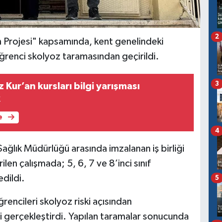
2
Projesi" kapsamında, kent genelindeki
renci skolyoz taramasından geçirildi.
3
 Kur’an kursları bilgi yarışması
k
e
4
 Sağlık Müdürlüğü arasında imzalanan iş birliği
en çalışmada; 5, 6, 7 ve 8’inci sınıf
edildi.
5
ğrencileri skolyoz riski açısından
 gerçekleştirdi. Yapılan taramalar sonucunda