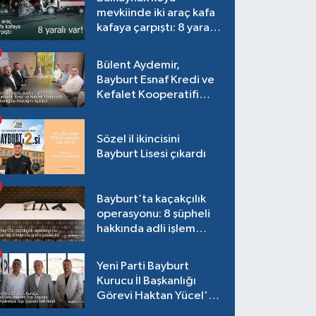
mevkiinde iki araç kafa
kafaya çarpıştı: 8 yaralı
var!
Bülent Aydemir,
Bayburt Esnaf Kredi ve
Kefalet Kooperatifi
Başkanlığına Adaylığını
Açıkladı
Sözel il ikincisini
Bayburt Lisesi çıkardı
Bayburt’ta kaçakçılık
operasyonu: 8 şüpheli
hakkında adli işlem
başlatıldı
Yeni Parti Bayburt
Kurucu İl Başkanlığı
Görevi Haktan Yücel'e
verildi