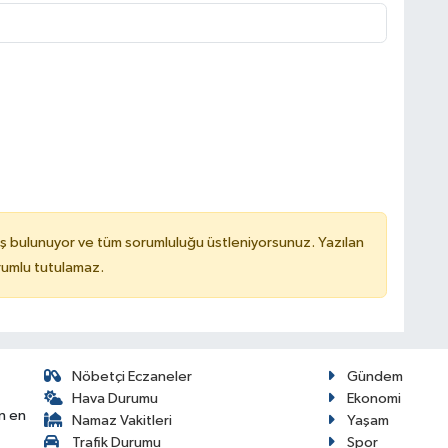
ş bulunuyor ve tüm sorumluluğu üstleniyorsunuz. Yazılan
rumlu tutulamaz.
Nöbetçi Eczaneler
Gündem
Hava Durumu
Ekonomi
n en
Namaz Vakitleri
Yaşam
Trafik Durumu
Spor