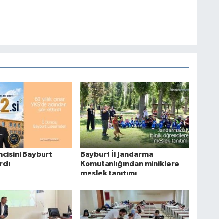
incisini Bayburt
Bayburt İl Jandarma
ardı
Komutanlığından miniklere
meslek tanıtımı