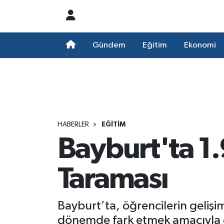
Nöbetçi Eczaneler
Gündem
Eğitim
Ekonomi
Hava Durumu
Namaz Vakitleri
Trafik Durumu
HABERLER
EĞITIM
Bayburt'ta 1
Süper Lig Puan Durumu ve Fikstür
Tüm Manşetler
Taraması
Son Dakika Haberleri
Bayburt’ta, öğrencilerin gelişi
Haber Arşivi
dönemde fark etmek amacıyla ge