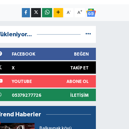
-
+
A
A
ükleniyor...
FACEBOOK
BEĞEN
X
TAKIP ET
YOUTUBE
ABONE OL
05379277726
İLETIŞIM
Trend Haberler
Balkaynak köyü