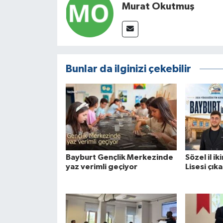
Murat Okutmuş
Bunlar da ilginizi çekebilir
Bayburt Gençlik Merkezinde
Sözel il ik
yaz verimli geçiyor
Lisesi çık