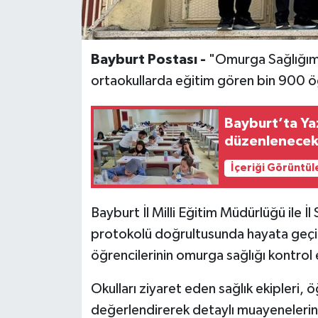
Bayburt Postası -
"Omurga Sağlığım 
ortaokullarda eğitim gören bin 900 öğ
Bayburt’ta Yaz
düzenlenece
İçeriği Görüntül
Bayburt İl Milli Eğitim Müdürlüğü ile İl
protokolü doğrultusunda hayata geçiril
öğrencilerinin omurga sağlığı kontrol 
Okulları ziyaret eden sağlık ekipleri, ö
değerlendirerek detaylı muayenelerini