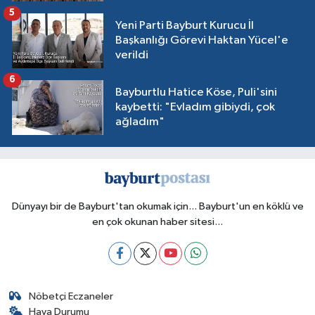
5
Yeni Parti Bayburt Kurucu İl
Başkanlığı Görevi Haktan Yücel'e
verildi
6
Bayburtlu Hatice Köse, Puli'sini
kaybetti: "Evladım gibiydi, çok
ağladım"
Dünyayı bir de Bayburt'tan okumak için... Bayburt'un en köklü ve
en çok okunan haber sitesi...
Nöbetçi Eczaneler
Hava Durumu