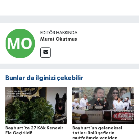
EDITÖR HAKKINDA
Murat Okutmuş
Bunlar da ilginizi çekebilir
Bayburt'ta 27 Kök Kenevir
Bayburt’un geleneksel
Ele Geçirildi!
tatları ünlü şeflerin
mutfağında yeniden