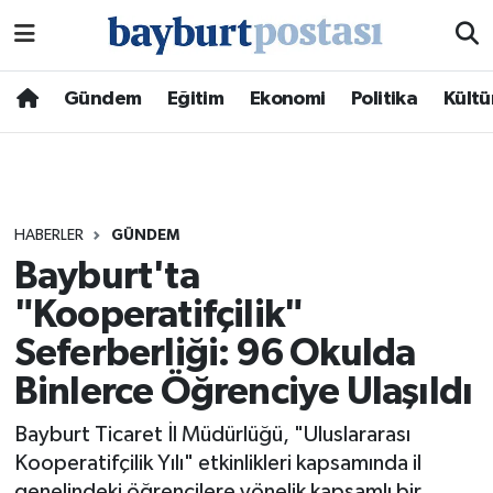
Nöbetçi Eczaneler
Gündem
Eğitim
Ekonomi
Politika
Kültü
Hava Durumu
Namaz Vakitleri
HABERLER
GÜNDEM
Trafik Durumu
Bayburt'ta
"Kooperatifçilik"
Süper Lig Puan Durumu ve Fikstür
Seferberliği: 96 Okulda
Tüm Manşetler
Binlerce Öğrenciye Ulaşıldı
Son Dakika Haberleri
Bayburt Ticaret İl Müdürlüğü, "Uluslararası
Kooperatifçilik Yılı" etkinlikleri kapsamında il
Haber Arşivi
genelindeki öğrencilere yönelik kapsamlı bir