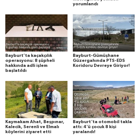
yorumlandı
Bayburt’ta kaçakçılık
Bayburt-Gümüşhane
operasyonu: 8 şüpheli
Güzergahında PTS-EDS
hakkında adli işlem
Koridoru Devreye Giriyor!
başlatıldı
Kaymakam Ahat, Beşpınar,
Bayburt'ta otomobil takla
Kalecik, Serenli ve Elmalı
attı: 4'ü çocuk 8 kişi
köylerini ziyaret etti
yaralandı!