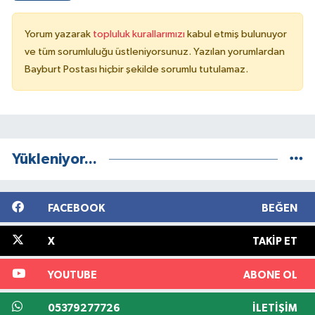
Yorum yazarak
topluluk kurallarımızı
kabul etmiş bulunuyor
ve tüm sorumluluğu üstleniyorsunuz. Yazılan yorumlardan
Bayburt Postası hiçbir şekilde sorumlu tutulamaz.
Yükleniyor...
FACEBOOK
BEĞEN
X
TAKIP ET
YOUTUBE
ABONE OL
05379277726
İLETIŞIM