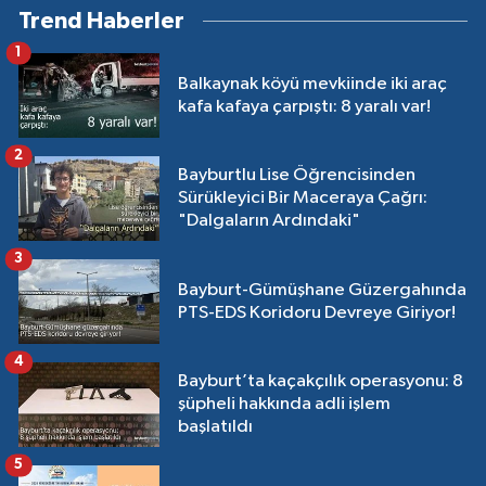
Trend Haberler
1
Balkaynak köyü mevkiinde iki araç
kafa kafaya çarpıştı: 8 yaralı var!
2
Bayburtlu Lise Öğrencisinden
Sürükleyici Bir Maceraya Çağrı:
"Dalgaların Ardındaki"
3
Bayburt-Gümüşhane Güzergahında
PTS-EDS Koridoru Devreye Giriyor!
4
Bayburt’ta kaçakçılık operasyonu: 8
şüpheli hakkında adli işlem
başlatıldı
5