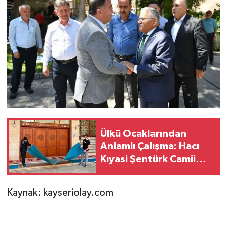
Ülkü Ocaklarından
Anlamlı Çalışma: Hacı
Kıyasi Şentürk Camii
Pırıl Pırıl Oldu
Kaynak: kayseriolay.com