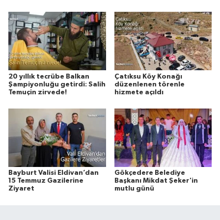
20 yıllık tecrübe Balkan
Çatıksu Köy Konağı
Şampiyonluğu getirdi: Salih
düzenlenen törenle
Temuçin zirvede!
hizmete açıldı
Bayburt Valisi Eldivan’dan
Gökçedere Belediye
15 Temmuz Gazilerine
Başkanı Mikdat Şeker'in
Ziyaret
mutlu günü