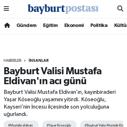
Nöbetçi Eczaneler
Gündem
Eğitim
Ekonomi
Politika
Kültü
Hava Durumu
Namaz Vakitleri
HABERLER
İNSANLAR
Trafik Durumu
Bayburt Valisi Mustafa
Eldivan'ın acı günü
Süper Lig Puan Durumu ve Fikstür
Bayburt Valisi Mustafa Eldivan'ın, kayınbiraderi
Tüm Manşetler
Yaşar Köseoğlu yaşamını yitirdi. Köseoğlu,
Kayseri'nin İncesu ilçesinde son yolculuğuna
Son Dakika Haberleri
uğurlandı.
Haber Arşivi
#Mustafa eldivan
#Yaşar Köseoğlu
#Bayburt Valisi Mustafa Eldiv