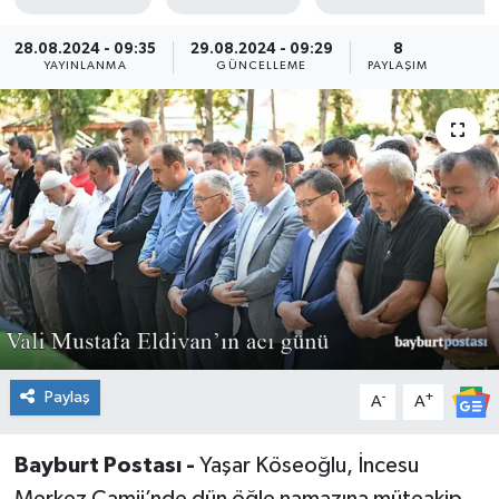
28.08.2024 - 09:35
29.08.2024 - 09:29
8
YAYINLANMA
GÜNCELLEME
PAYLAŞIM
Paylaş
-
+
A
A
Bayburt Postası -
Yaşar Köseoğlu, İncesu
Merkez Camii’nde dün öğle namazına müteakip