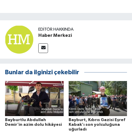
EDITÖR HAKKINDA
Haber Merkezi
Bunlar da ilginizi çekebilir
Bayburtlu Abdullah
Bayburt, Kıbrıs Gazisi Eşref
Demir'in azim dolu hikâyesi
Kabak’ı son yolculuğuna
uğurladı