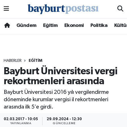
Nöbetçi Eczaneler
Gündem
Eğitim
Ekonomi
Politika
Kültü
Hava Durumu
Namaz Vakitleri
HABERLER
EĞITIM
Trafik Durumu
Bayburt Üniversitesi vergi
rekortmenleri arasında
Süper Lig Puan Durumu ve Fikstür
Bayburt Üniversitesi 2016 yılı vergilendirme
Tüm Manşetler
döneminde kurumlar vergisi il rekortmenleri
arasında ilk 5’e girdi.
Son Dakika Haberleri
02.03.2017 - 10:05
29.09.2024 - 12:30
Haber Arşivi
YAYINLANMA
GÜNCELLEME