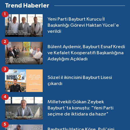
Trend Haberler
1
Yeni Parti Bayburt Kurucu İl
Başkanlığı Görevi Haktan Yücel'e
verildi
2
Bülent Aydemir, Bayburt Esnaf Kredi
ve Kefalet Kooperatifi Başkanlığına
Adaylığını Açıkladı
3
Sözel il ikincisini Bayburt Lisesi
çıkardı
4
Milletvekili Gökan Zeybek
Bayburt'ta konuştu: "Yeni Parti
seçime de iktidara da hazır"
5
Bayburtlu Hatice Köse, Puli'sini