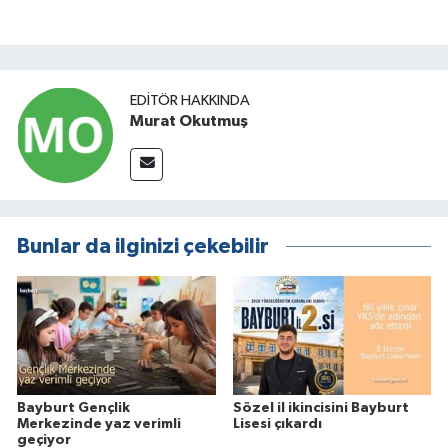
EDITÖR HAKKINDA
Murat Okutmuş
Bunlar da ilginizi çekebilir
Bayburt Gençlik
Sözel il ikincisini Bayburt
Merkezinde yaz verimli
Lisesi çıkardı
geçiyor