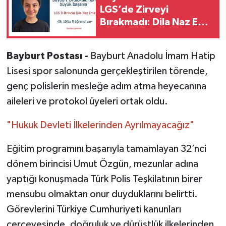
LGS’de Zirveyi
Bırakmadı: Dila Naz Emir
İl Birincisi Oldu
Bayburt Postası -
Bayburt Anadolu İmam Hatip
Lisesi spor salonunda gerçekleştirilen törende,
genç polislerin mesleğe adım atma heyecanına
aileleri ve protokol üyeleri ortak oldu.
"Hukuk Devleti İlkelerinden Ayrılmayacağız"
Eğitim programını başarıyla tamamlayan 32’nci
dönem birincisi Umut Özgün, mezunlar adına
yaptığı konuşmada Türk Polis Teşkilatının birer
mensubu olmaktan onur duyduklarını belirtti.
Görevlerini Türkiye Cumhuriyeti kanunları
çerçevesinde, doğruluk ve dürüstlük ilkelerinden