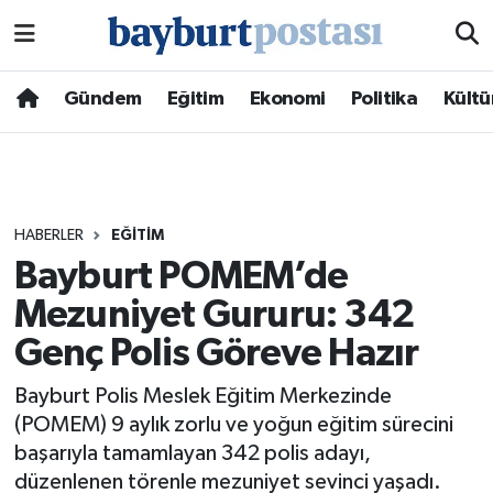
Nöbetçi Eczaneler
Gündem
Eğitim
Ekonomi
Politika
Kültü
Hava Durumu
Namaz Vakitleri
HABERLER
EĞITIM
Trafik Durumu
Bayburt POMEM’de
Mezuniyet Gururu: 342
Süper Lig Puan Durumu ve Fikstür
Genç Polis Göreve Hazır
Tüm Manşetler
Bayburt Polis Meslek Eğitim Merkezinde
Son Dakika Haberleri
(POMEM) 9 aylık zorlu ve yoğun eğitim sürecini
başarıyla tamamlayan 342 polis adayı,
Haber Arşivi
düzenlenen törenle mezuniyet sevinci yaşadı.