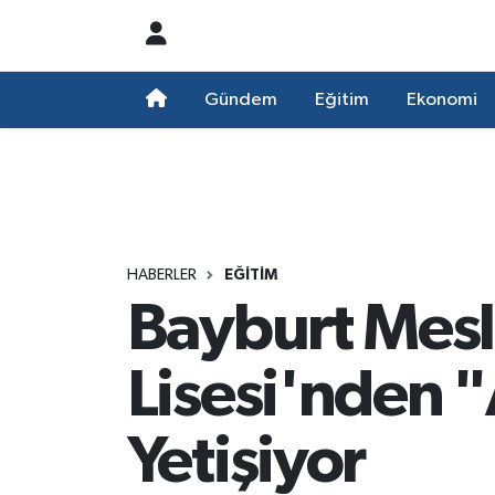
Nöbetçi Eczaneler
Gündem
Eğitim
Ekonomi
Hava Durumu
Namaz Vakitleri
Trafik Durumu
HABERLER
EĞITIM
Bayburt Mesl
Süper Lig Puan Durumu ve Fikstür
Tüm Manşetler
Lisesi'nden "
Son Dakika Haberleri
Yetişiyor
Haber Arşivi