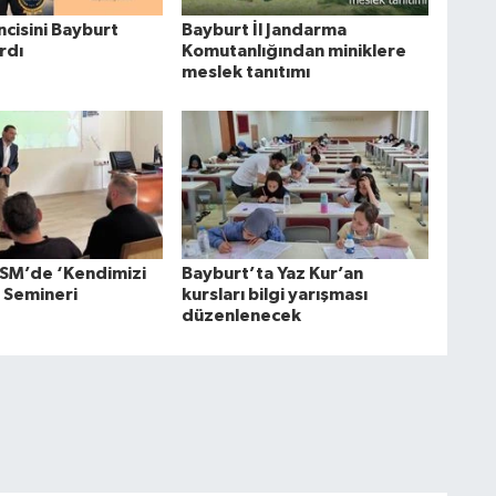
incisini Bayburt
Bayburt İl Jandarma
ardı
Komutanlığından miniklere
meslek tanıtımı
SM’de ‘Kendimizi
Bayburt’ta Yaz Kur’an
’ Semineri
kursları bilgi yarışması
düzenlenecek