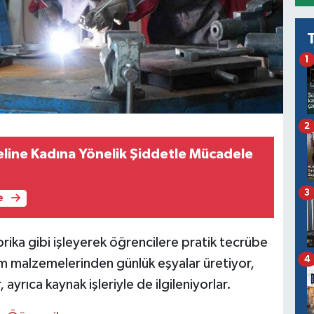
1
2
ine Kadına Yönelik Şiddetle Mücadele
3
e
rika gibi işleyerek öğrencilere pratik tecrübe
4
m malzemelerinden günlük eşyalar üretiyor,
ayrıca kaynak işleriyle de ilgileniyorlar.