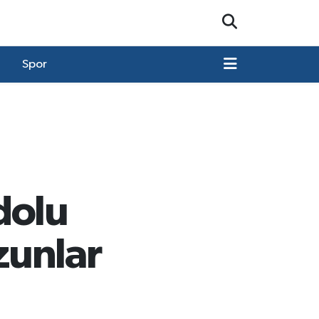
Spor
dolu
zunlar