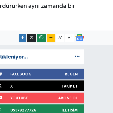
sürdürürken aynı zamanda bir
-
+
A
A
ükleniyor...
FACEBOOK
BEĞEN
X
TAKIP ET
YOUTUBE
ABONE OL
05379277726
İLETIŞIM