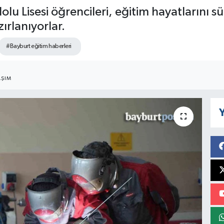
lu Lisesi öğrencileri, eğitim hayatlarını 
rlanıyorlar.
#Bayburt eğitim haberleri
AŞIM
Y