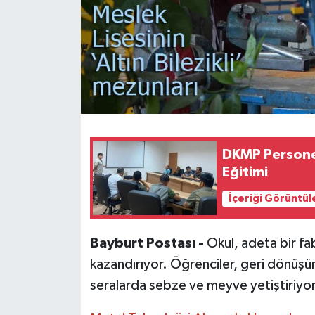
DKMP Personel
Eğitimi
İçeriği Görüntül
Bayburt Postası -
Okul, adeta bir fab
kazandırıyor. Öğrenciler, geri dönüşü
seralarda sebze ve meyve yetiştiriyor, 