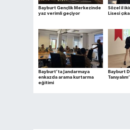
Bayburt Gençlik Merkezinde
Sözel il ik
yaz verimli geçiyor
Lisesi çık
Bayburt’ta Jandarmaya
Bayburt D
enkazda arama kurtarma
Tanıyalım
eğitimi