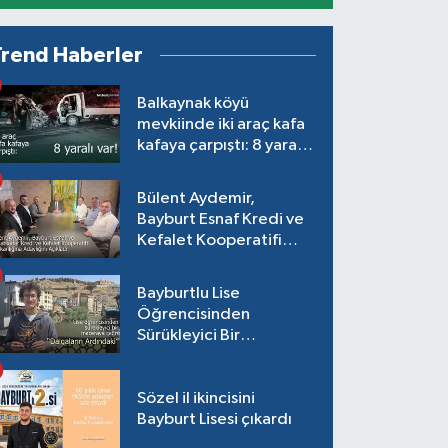
Trend Haberler
Balkaynak köyü
mevkiinde iki araç kafa
kafaya çarpıştı: 8 yaralı
var!
Bülent Aydemir,
Bayburt Esnaf Kredi ve
Kefalet Kooperatifi
Başkanlığına Adaylığını
Açıkladı
Bayburtlu Lise
Öğrencisinden
Sürükleyici Bir
Maceraya Çağrı:
"Dalgaların Ardındaki"
Sözel il ikincisini
Bayburt Lisesi çıkardı