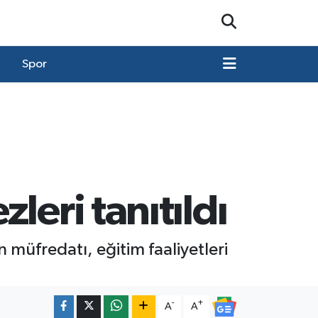
Spor
leri tanıtıldı
müfredatı, eğitim faaliyetleri
-
+
A
A