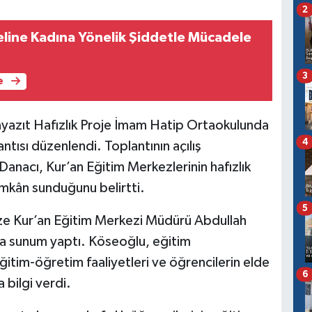
2
ine Kadına Yönelik Şiddetle Mücadele
3
e
azıt Hafızlık Proje İmam Hatip Ortaokulunda
4
ntısı düzenlendi. Toplantının açılış
anacı, Kur’an Eğitim Merkezlerinin hafızlık
 imkân sunduğunu belirtti.
5
ze Kur’an Eğitim Merkezi Müdürü Abdullah
da sunum yaptı. Köseoğlu, eğitim
tim-öğretim faaliyetleri ve öğrencilerin elde
6
 bilgi verdi.