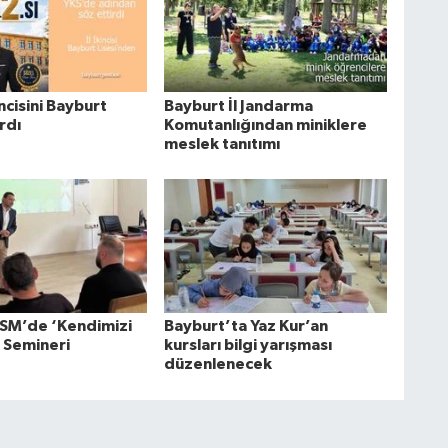
incisini Bayburt
Bayburt İl Jandarma
ardı
Komutanlığından miniklere
meslek tanıtımı
SM’de ‘Kendimizi
Bayburt’ta Yaz Kur’an
’ Semineri
kursları bilgi yarışması
düzenlenecek