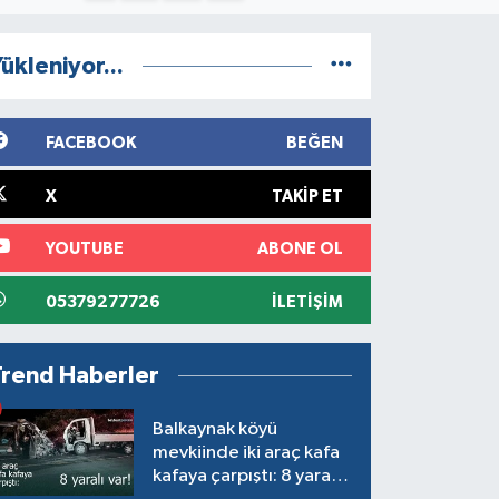
ükleniyor...
FACEBOOK
BEĞEN
X
TAKIP ET
YOUTUBE
ABONE OL
05379277726
İLETIŞIM
Trend Haberler
Balkaynak köyü
mevkiinde iki araç kafa
kafaya çarpıştı: 8 yaralı