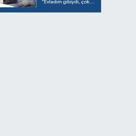
"Evladım gibiydi, çok
ağladım"