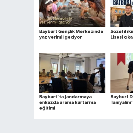
Bayburt Gençlik Merkezinde
Sözel il ik
yaz verimli geçiyor
Lisesi çık
Bayburt’ta Jandarmaya
Bayburt D
enkazda arama kurtarma
Tanıyalım
eğitimi