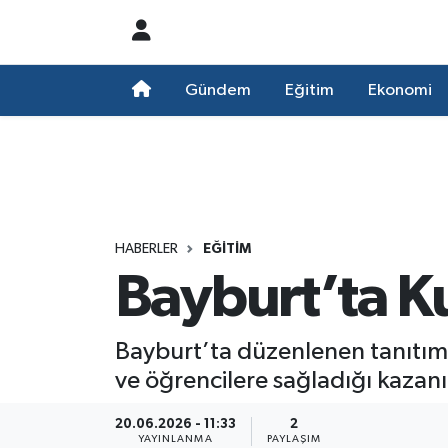
Nöbetçi Eczaneler
Gündem
Eğitim
Ekonomi
Hava Durumu
Namaz Vakitleri
Trafik Durumu
HABERLER
EĞITIM
Bayburt’ta Ku
Süper Lig Puan Durumu ve Fikstür
Tüm Manşetler
Bayburt’ta düzenlenen tanıtım t
ve öğrencilere sağladığı kazanım
Son Dakika Haberleri
20.06.2026 - 11:33
2
Haber Arşivi
YAYINLANMA
PAYLAŞIM