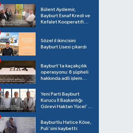
var!
Bülent Aydemir,
Bayburt Esnaf Kredi ve
Kefalet Kooperatifi
Başkanlığına Adaylığını
Açıkladı
Sözel il ikincisini
Bayburt Lisesi çıkardı
Bayburt’ta kaçakçılık
operasyonu: 8 şüpheli
hakkında adli işlem
başlatıldı
Yeni Parti Bayburt
Kurucu İl Başkanlığı
Görevi Haktan Yücel'e
verildi
Bayburtlu Hatice Köse,
Puli'sini kaybetti: