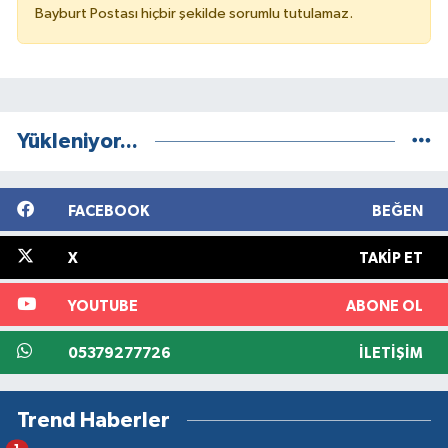
Bayburt Postası hiçbir şekilde sorumlu tutulamaz.
Yükleniyor...
FACEBOOK
BEĞEN
X
TAKIP ET
YOUTUBE
ABONE OL
05379277726
İLETIŞIM
Trend Haberler