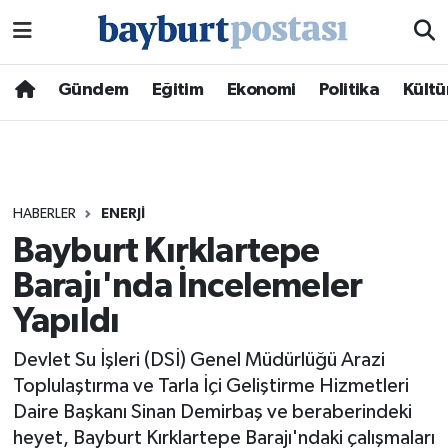
Nöbetçi Eczaneler
Gündem
Eğitim
Ekonomi
Politika
Kültü
Hava Durumu
Namaz Vakitleri
HABERLER
ENERJI
Trafik Durumu
Bayburt Kırklartepe
Barajı'nda İncelemeler
Süper Lig Puan Durumu ve Fikstür
Yapıldı
Tüm Manşetler
Devlet Su İşleri (DSİ) Genel Müdürlüğü Arazi
Son Dakika Haberleri
Toplulaştırma ve Tarla İçi Geliştirme Hizmetleri
Daire Başkanı Sinan Demirbaş ve beraberindeki
Haber Arşivi
heyet, Bayburt Kırklartepe Barajı'ndaki çalışmaları