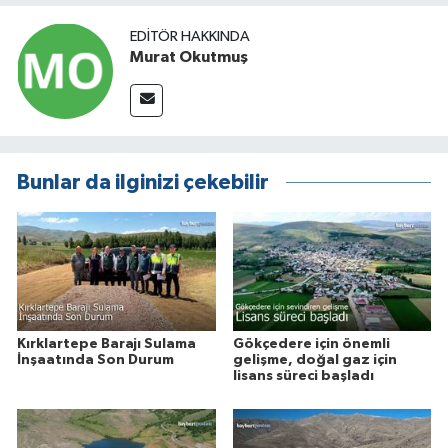
EDITÖR HAKKINDA
Murat Okutmuş
Bunlar da ilginizi çekebilir
Kırklartepe Barajı Sulama
Gökçedere için önemli
İnşaatında Son Durum
gelişme, doğal gaz için
lisans süreci başladı