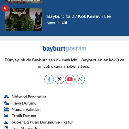
6
Bayburt'ta 27 Kök Kenevir Ele
Geçirildi!
Dünyayı bir de Bayburt'tan okumak için... Bayburt'un en köklü ve
en çok okunan haber sitesi...
Nöbetçi Eczaneler
Hava Durumu
Namaz Vakitleri
Trafik Durumu
Süper Lig Puan Durumu ve Fikstür
Tüm Manşetler