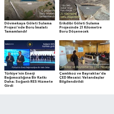
Dövmekaya Göleti Sulama
Erikdibi Göleti Sulama
Projesi'nde Boru İmalatı
Projesinde 21 Kilometre
Tamamlandı!
Boru Döşenecek
Türkiye’nin Enerji
Çamlıkoz ve Bayraktar’da
Bağımsızlığına Bir Katkı
ÇED Mesaisi: Vatandaşlar
Daha: Soğanlı RES Hizmete
Bilgilendirildi
Girdi