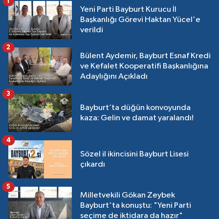
1
Yeni Parti Bayburt Kurucu İl
Başkanlığı Görevi Haktan Yücel'e
verildi
2
Bülent Aydemir, Bayburt Esnaf Kredi
ve Kefalet Kooperatifi Başkanlığına
Adaylığını Açıkladı
3
Bayburt’ta düğün konvoyunda
kaza: Gelin ve damat yaralandı!
4
Sözel il ikincisini Bayburt Lisesi
çıkardı
5
Milletvekili Gökan Zeybek
Bayburt'ta konuştu: "Yeni Parti
seçime de iktidara da hazır"