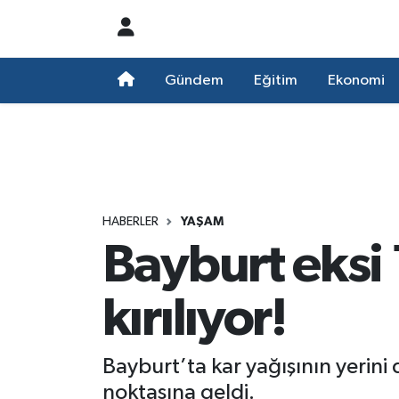
Nöbetçi Eczaneler
Gündem
Eğitim
Ekonomi
Hava Durumu
Namaz Vakitleri
Trafik Durumu
HABERLER
YAŞAM
Bayburt eksi 
Süper Lig Puan Durumu ve Fikstür
Tüm Manşetler
kırılıyor!
Son Dakika Haberleri
Bayburt’ta kar yağışının yerin
Haber Arşivi
noktasına geldi.