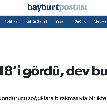
Politika
Kültür Sanat
Yaşam
Sağlık
Medya
18’i gördü, dev buz
i dondurucu soğuklara bırakmasıyla birlik