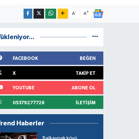
-
+
A
A
ükleniyor...
FACEBOOK
BEĞEN
X
TAKIP ET
YOUTUBE
ABONE OL
05379277726
İLETIŞIM
Trend Haberler
Balkaynak köyü