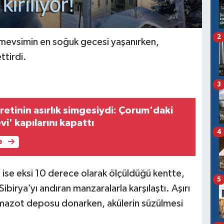
2
evsimin en soğuk gecesi yaşanırken,
ttirdi.
3
etinin asırlık simgesiydi: Çorum'daki
i' kapılarını kapattı
4
e
 ise eksi 10 derece olarak ölçüldüğü kentte,
5
birya’yı andıran manzaralarla karşılaştı. Aşırı
 mazot deposu donarken, akülerin süzülmesi