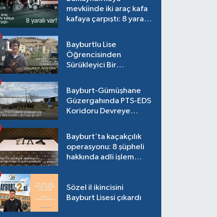
mevkiinde iki araç kafa
kafaya çarpıştı: 8 yaralı
var!
Bayburtlu Lise
Öğrencisinden
Sürükleyici Bir
Maceraya Çağrı:
"Dalgaların Ardındaki"
Bayburt-Gümüşhane
Güzergahında PTS-EDS
Koridoru Devreye
Giriyor!
Bayburt’ta kaçakçılık
operasyonu: 8 şüpheli
hakkında adli işlem
başlatıldı
Sözel il ikincisini
Bayburt Lisesi çıkardı