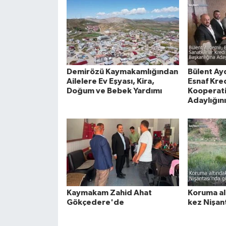
Demirözü Kaymakamlığından
Bülent Ay
Ailelere Ev Eşyası, Kira,
Esnaf Kred
Doğum ve Bebek Yardımı
Kooperati
Adaylığını
Kaymakam Zahid Ahat
Koruma al
Gökçedere'de
kez Nişan