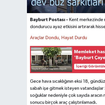
Bayburt Postası -
Kent merkezinde m
dondurucu ayaz etkisini artırarak hisse
Araçlar Dondu, Hayat Durdu
Memleket hasr
'Bayburt Çayev
İçeriği Görüntül
Gece hava sıcaklığının eksi 18, gündüz
sabah işe gitmek isteyen vatandaşlar Si
soğuklar nedeniyle çok sayıda aracın
sonucu birçok araç çalıştırılamadı.