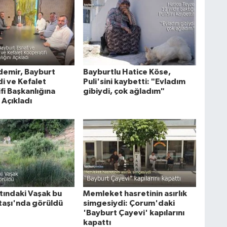
demir, Bayburt
Bayburtlu Hatice Köse,
i ve Kefalet
Puli'sini kaybetti: "Evladım
fi Başkanlığına
gibiydi, çok ağladım"
 Açıkladı
tındaki Vaşak bu
Memleket hasretinin asırlık
taşı'nda görüldü
simgesiydi: Çorum'daki
'Bayburt Çayevi' kapılarını
kapattı