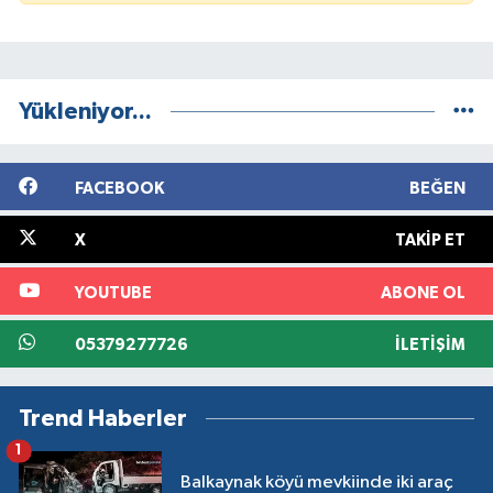
Yükleniyor...
FACEBOOK
BEĞEN
X
TAKIP ET
YOUTUBE
ABONE OL
05379277726
İLETIŞIM
Trend Haberler
1
Balkaynak köyü mevkiinde iki araç