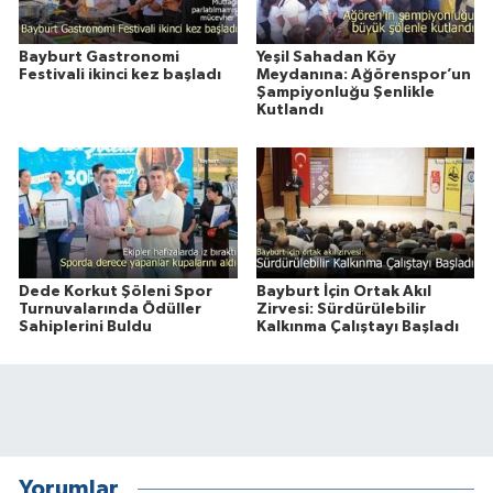
Bayburt Gastronomi
Yeşil Sahadan Köy
Festivali ikinci kez başladı
Meydanına: Ağörenspor’un
Şampiyonluğu Şenlikle
Kutlandı
Dede Korkut Şöleni Spor
Bayburt İçin Ortak Akıl
Turnuvalarında Ödüller
Zirvesi: Sürdürülebilir
Sahiplerini Buldu
Kalkınma Çalıştayı Başladı
Yorumlar