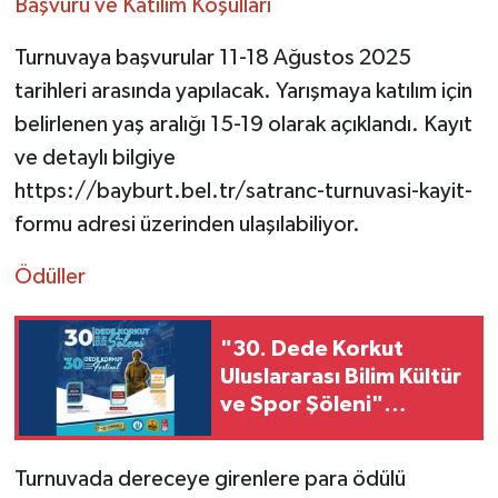
Başvuru ve Katılım Koşulları
Turnuvaya başvurular 11-18 Ağustos 2025
tarihleri arasında yapılacak. Yarışmaya katılım için
belirlenen yaş aralığı 15-19 olarak açıklandı. Kayıt
ve detaylı bilgiye
https://bayburt.bel.tr/satranc-turnuvasi-kayit-
formu adresi üzerinden ulaşılabiliyor.
Ödüller
"30. Dede Korkut
Uluslararası Bilim Kültür
ve Spor Şöleni"
programı netleşti
Turnuvada dereceye girenlere para ödülü