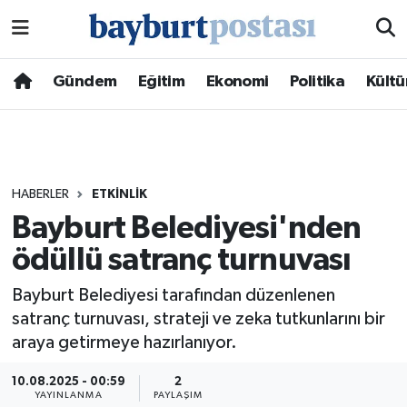
Nöbetçi Eczaneler
Gündem
Eğitim
Ekonomi
Politika
Kültü
Hava Durumu
Namaz Vakitleri
HABERLER
ETKINLIK
Trafik Durumu
Bayburt Belediyesi'nden
ödüllü satranç turnuvası
Süper Lig Puan Durumu ve Fikstür
Bayburt Belediyesi tarafından düzenlenen
Tüm Manşetler
satranç turnuvası, strateji ve zeka tutkunlarını bir
araya getirmeye hazırlanıyor.
Son Dakika Haberleri
10.08.2025 - 00:59
2
Haber Arşivi
YAYINLANMA
PAYLAŞIM