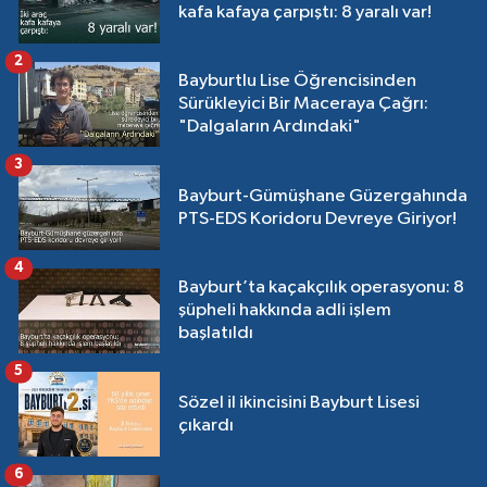
kafa kafaya çarpıştı: 8 yaralı var!
2
Bayburtlu Lise Öğrencisinden
Sürükleyici Bir Maceraya Çağrı:
"Dalgaların Ardındaki"
3
Bayburt-Gümüşhane Güzergahında
PTS-EDS Koridoru Devreye Giriyor!
4
Bayburt’ta kaçakçılık operasyonu: 8
şüpheli hakkında adli işlem
başlatıldı
5
Sözel il ikincisini Bayburt Lisesi
çıkardı
6