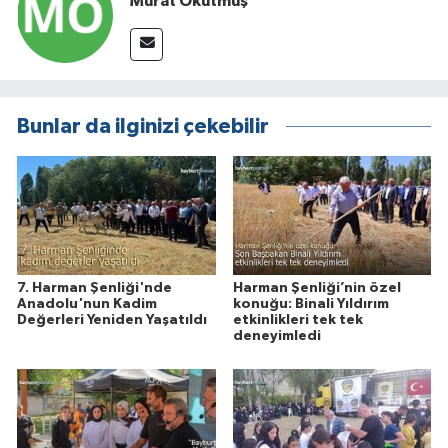
Murat Okutmuş
Bunlar da ilginizi çekebilir
7. Harman Şenliği'nde
Harman Şenliği’nin özel
Anadolu'nun Kadim
konuğu: Binali Yıldırım
Değerleri Yeniden Yaşatıldı
etkinlikleri tek tek
deneyimledi