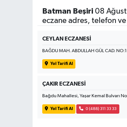
Batman Beşiri
08 Ağust
eczane adres, telefon ve
CEYLAN ECZANESİ
BAĞDU MAH. ABDULLAH GÜL CAD. NO:
Yol Tarifi Al
ÇAKIR ECZANESİ
Bağdu Mahallesi, Yaşar Kemal Bulvarı N
Yol Tarifi Al
0 (488) 311 33 33