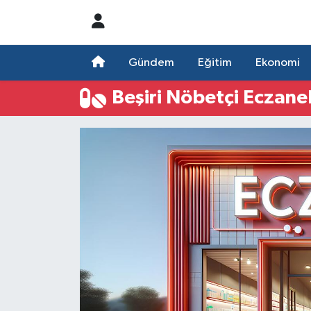
Nöbetçi Eczaneler
Gündem
Eğitim
Ekonomi
Hava Durumu
Beşiri Nöbetçi Eczane
Namaz Vakitleri
Trafik Durumu
Süper Lig Puan Durumu ve Fikstür
Tüm Manşetler
Son Dakika Haberleri
Haber Arşivi