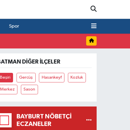
Spor
BATMAN DIĞER İLÇELER
Beşiri
Gercüş
Hasankeyf
Kozluk
Merkez
Sason
BAYBURT NÖBETÇI
ECZANELER