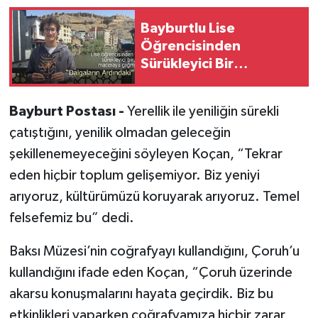
Bayburtlu Lise
Öğrencisinden
Sürükleyici Bir
Maceraya Çağrı:
"Dalgaların Ardındaki"
Bayburt Postası -
Yerellik ile yeniliğin sürekli
çatıştığını, yenilik olmadan geleceğin
şekillenemeyeceğini söyleyen Koçan, “Tekrar
eden hiçbir toplum gelişemiyor. Biz yeniyi
arıyoruz, kültürümüzü koruyarak arıyoruz. Temel
felsefemiz bu” dedi.
Baksı Müzesi’nin coğrafyayı kullandığını, Çoruh’u
kullandığını ifade eden Koçan, “Çoruh üzerinde
akarsu konuşmalarını hayata geçirdik. Biz bu
etkinlikleri yaparken coğrafyamıza hiçbir zarar