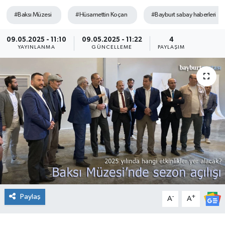
#Baksı Müzesi
#Hüsamettin Koçan
#Bayburt sabay haberleri
09.05.2025 - 11:10
09.05.2025 - 11:22
4
YAYINLANMA
GÜNCELLEME
PAYLAŞIM
Paylaş
-
+
A
A