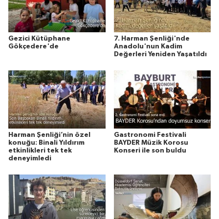
Gezici Kütüphane
7. Harman Şenliği'nde
Gökçedere'de
Anadolu'nun Kadim
Değerleri Yeniden Yaşatıldı
Harman Şenliği’nin özel
Gastronomi Festivali
konuğu: Binali Yıldırım
BAYDER Müzik Korosu
etkinlikleri tek tek
Konseri ile son buldu
deneyimledi