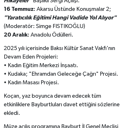
Hikayeler"
Başlıklı Sergi Açılışı.
16 Temmuz:
Akarsu Üstünde Konuşmalar 2;
"Yaratıcılık Eğitimi Hangi Vadide Yol Alıyor"
(Moderatör: Simge FISTIKOĞLU)
20 Aralık:
Anadolu Ödülleri.
2025 yılı içerisinde Baksı Kültür Sanat Vakfı'nın
Devam Eden Projeleri:
• Kadın Eğitim Merkezi İnşaatı.
• Kudaka; "Ehramdan Geleceğe Çağrı" Projesi.
• Kadın Masası Projesi.
Koçan, yaz boyunca devam edecek tüm
etkinliklere Bayburtluları davet ettiğini sözlerine
ekledi.
Müze açılış programına Bayburt İl Genel Meclisi