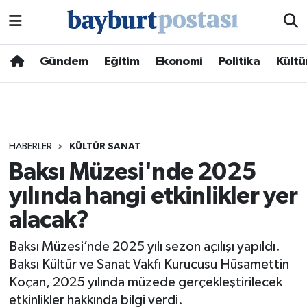
Nöbetçi Eczaneler
Gündem
Eğitim
Ekonomi
Politika
Kültü
Hava Durumu
Namaz Vakitleri
HABERLER
KÜLTÜR SANAT
Trafik Durumu
Baksı Müzesi'nde 2025
yılında hangi etkinlikler yer
Süper Lig Puan Durumu ve Fikstür
alacak?
Tüm Manşetler
Baksı Müzesi’nde 2025 yılı sezon açılışı yapıldı.
Son Dakika Haberleri
Baksı Kültür ve Sanat Vakfı Kurucusu Hüsamettin
Koçan, 2025 yılında müzede gerçekleştirilecek
Haber Arşivi
etkinlikler hakkında bilgi verdi.