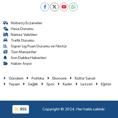
Nöbetçi Eczaneler
Hava Durumu
Namaz Vakitleri
Trafik Durumu
Süper Lig Puan Durumu ve Fikstür
Tüm Manşetler
Son Dakika Haberleri
Haber Arşivi
Gündem
Politika
Ekonomi
Kültür Sanat
Yaşam
Sağlık
Spor
Kadın
Lezzet
Eğitim
RSS
Copyright © 2024. Her hakkı saklıdır.