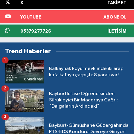
X
TAKIP ET
YOUTUBE
ABONE OL
05379277726
İLETIŞIM
Trend Haberler
1
Balkaynak köyü mevkiinde iki araç
kafa kafaya çarpıştı: 8 yaralı var!
2
Bayburtlu Lise Öğrencisinden
Sürükleyici Bir Maceraya Çağrı:
"Dalgaların Ardındaki"
3
Bayburt-Gümüşhane Güzergahında
PTS-EDS Koridoru Devreye Giriyor!