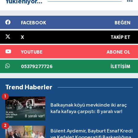
Yükleniyor...
FACEBOOK
BEĞEN
X
TAKIP ET
YOUTUBE
ABONE OL
05379277726
İLETIŞIM
Trend Haberler
1
Balkaynak köyü mevkiinde iki araç
kafa kafaya çarpıştı: 8 yaralı var!
2
Bülent Aydemir, Bayburt Esnaf Kredi
ve Kefalet Kooperatifi Başkanlığına