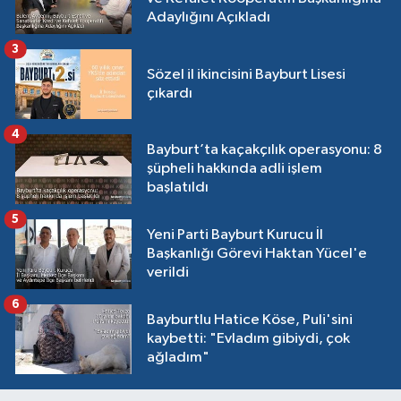
Adaylığını Açıkladı
3
Sözel il ikincisini Bayburt Lisesi
çıkardı
4
Bayburt’ta kaçakçılık operasyonu: 8
şüpheli hakkında adli işlem
başlatıldı
5
Yeni Parti Bayburt Kurucu İl
Başkanlığı Görevi Haktan Yücel'e
verildi
6
Bayburtlu Hatice Köse, Puli'sini
kaybetti: "Evladım gibiydi, çok
ağladım"