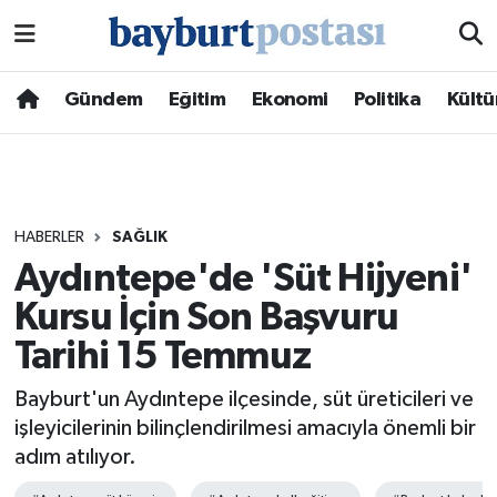
Nöbetçi Eczaneler
Gündem
Eğitim
Ekonomi
Politika
Kültü
Hava Durumu
Namaz Vakitleri
HABERLER
SAĞLIK
Trafik Durumu
Aydıntepe'de 'Süt Hijyeni'
Kursu İçin Son Başvuru
Süper Lig Puan Durumu ve Fikstür
Tarihi 15 Temmuz
Tüm Manşetler
Bayburt'un Aydıntepe ilçesinde, süt üreticileri ve
Son Dakika Haberleri
işleyicilerinin bilinçlendirilmesi amacıyla önemli bir
adım atılıyor.
Haber Arşivi