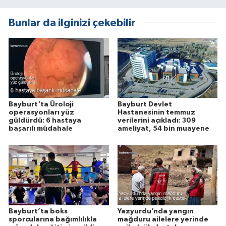
Bunlar da ilginizi çekebilir
Bayburt'ta Üroloji
Bayburt Devlet
operasyonları yüz
Hastanesinin temmuz
güldürdü: 6 hastaya
verilerini açıkladı: 309
başarılı müdahale
ameliyat, 54 bin muayene
Bayburt’ta boks
Yazyurdu’nda yangın
sporcularına bağımlılıkla
mağduru ailelere yerinde