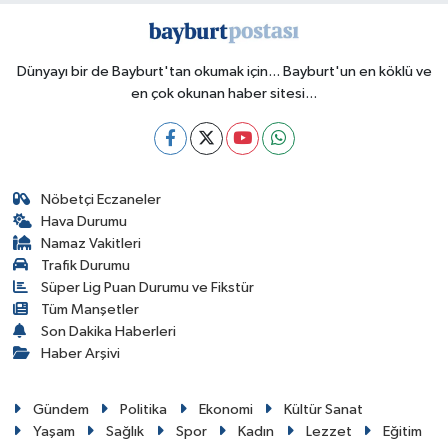
Dünyayı bir de Bayburt'tan okumak için... Bayburt'un en köklü ve
en çok okunan haber sitesi...
Nöbetçi Eczaneler
Hava Durumu
Namaz Vakitleri
Trafik Durumu
Süper Lig Puan Durumu ve Fikstür
Tüm Manşetler
Son Dakika Haberleri
Haber Arşivi
Gündem
Politika
Ekonomi
Kültür Sanat
Yaşam
Sağlık
Spor
Kadın
Lezzet
Eğitim