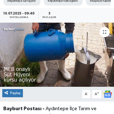
#Aydıntepe süt hijyeni
#Aydıntepe halk eğitim
#Bayburt haberler
10.07.2025 - 09:40
3
YAYINLANMA
PAYLAŞIM
Paylaş
-
+
A
A
Bayburt Postası -
Aydıntepe İlçe Tarım ve