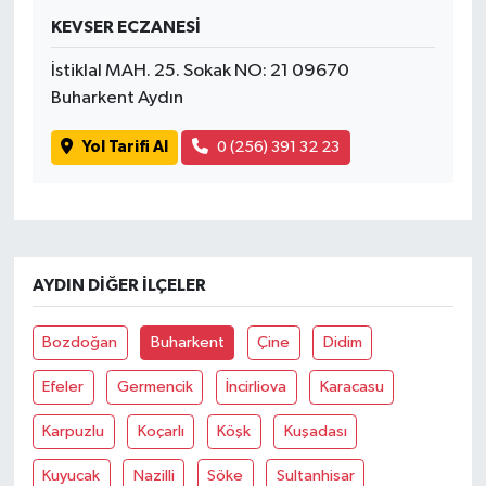
KEVSER ECZANESİ
İstiklal MAH. 25. Sokak NO: 21 09670
Buharkent Aydın
Yol Tarifi Al
0 (256) 391 32 23
AYDIN DIĞER İLÇELER
Bozdoğan
Buharkent
Çine
Didim
Efeler
Germencik
İncirliova
Karacasu
Karpuzlu
Koçarlı
Köşk
Kuşadası
Kuyucak
Nazilli
Söke
Sultanhisar