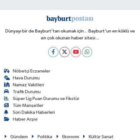
Dünyayı bir de Bayburt'tan okumak için... Bayburt'un en köklü ve
en çok okunan haber sitesi...
Nöbetçi Eczaneler
Hava Durumu
Namaz Vakitleri
Trafik Durumu
Süper Lig Puan Durumu ve Fikstür
Tüm Manşetler
Son Dakika Haberleri
Haber Arşivi
Gündem
Politika
Ekonomi
Kültür Sanat