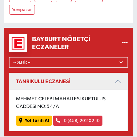
Yenipazar
BAYBURT NÖBETÇI
ECZANELER
TANRIKULU ECZANESİ
MEHMET ÇELEBİ MAHALLESİ KURTULUŞ
CADDESİ NO:54/A
Yol Tarifi Al
0 (458) 202 02 10