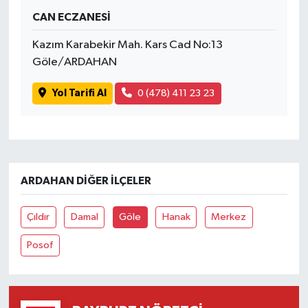
CAN ECZANESİ
Kazım Karabekir Mah. Kars Cad No:13
Göle/ARDAHAN
Yol Tarifi Al
0 (478) 411 23 23
ARDAHAN DIĞER İLÇELER
Çıldır
Damal
Göle
Hanak
Merkez
Posof