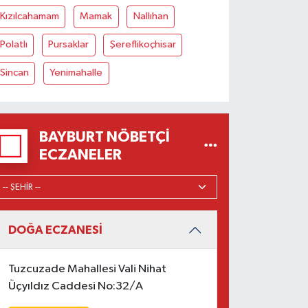
Kızılcahamam
Mamak
Nallıhan
Polatlı
Pursaklar
Şereflikoçhisar
Sincan
Yenimahalle
BAYBURT NÖBETÇI
ECZANELER
DOĞA ECZANESİ
Tuzcuzade Mahallesi Vali Nihat
Üçyıldız Caddesi No:32/A