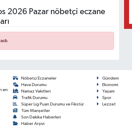
s 2026 Pazar nöbetçi eczane
arı
adı.
Nöbetçi Eczaneler
Gündem
Hava Durumu
Ekonomi
n en
Namaz Vakitleri
Yaşam
Trafik Durumu
Spor
Süper Lig Puan Durumu ve Fikstür
Lezzet
Tüm Manşetler
Son Dakika Haberleri
Haber Arşivi