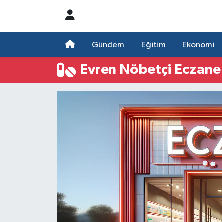
Nöbetçi Eczaneler
Gündem
Eğitim
Ekonomi
Hava Durumu
Evren Nöbetçi Eczane
Namaz Vakitleri
Trafik Durumu
Süper Lig Puan Durumu ve Fikstür
Tüm Manşetler
Son Dakika Haberleri
Haber Arşivi