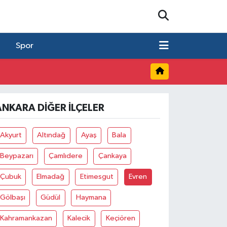
Spor
ANKARA DIĞER İLÇELER
Akyurt
Altındağ
Ayaş
Bala
Beypazarı
Çamlıdere
Çankaya
Çubuk
Elmadağ
Etimesgut
Evren
Gölbaşı
Güdül
Haymana
Kahramankazan
Kalecik
Keçiören