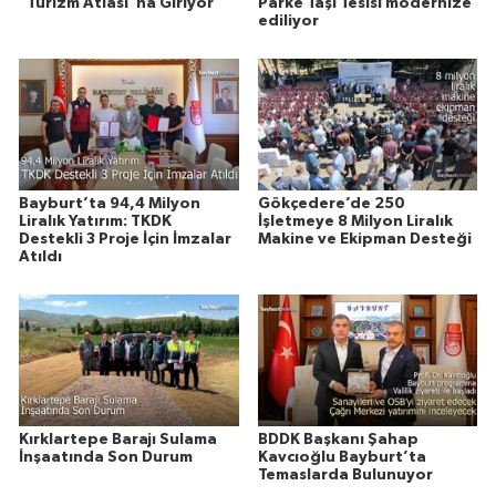
"Turizm Atlası"na Giriyor
Parke Taşı Tesisi modernize
ediliyor
Bayburt’ta 94,4 Milyon
Gökçedere’de 250
Liralık Yatırım: TKDK
İşletmeye 8 Milyon Liralık
Destekli 3 Proje İçin İmzalar
Makine ve Ekipman Desteği
Atıldı
Kırklartepe Barajı Sulama
BDDK Başkanı Şahap
İnşaatında Son Durum
Kavcıoğlu Bayburt’ta
Temaslarda Bulunuyor