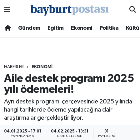
Nöbetçi Eczaneler
Gündem
Eğitim
Ekonomi
Politika
Kültü
Hava Durumu
Namaz Vakitleri
HABERLER
EKONOMI
Trafik Durumu
Aile destek programı 2025
yılı ödemeleri!
Süper Lig Puan Durumu ve Fikstür
Ayrı destek programı çerçevesinde 2025 yılında
Tüm Manşetler
hangi tarihlerde ödeme yapılacağına dair
araştırmalar gerçekleştiriliyor.
Son Dakika Haberleri
04.01.2025 - 17:01
04.02.2025 - 13:31
31
Haber Arşivi
YAYINLANMA
GÜNCELLEME
PAYLAŞIM