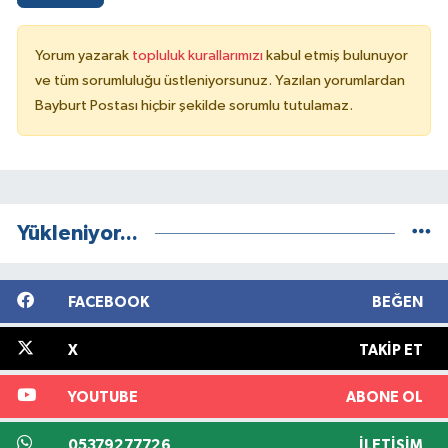
Yorum yazarak
topluluk kurallarımızı
kabul etmiş bulunuyor
ve tüm sorumluluğu üstleniyorsunuz. Yazılan yorumlardan
Bayburt Postası hiçbir şekilde sorumlu tutulamaz.
Yükleniyor...
FACEBOOK
BEĞEN
X
TAKIP ET
YOUTUBE
ABONE OL
05379277726
İLETIŞIM