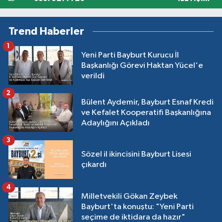
Trend Haberler
1
Yeni Parti Bayburt Kurucu İl
Başkanlığı Görevi Haktan Yücel'e
verildi
2
Bülent Aydemir, Bayburt Esnaf Kredi
ve Kefalet Kooperatifi Başkanlığına
Adaylığını Açıkladı
3
Sözel il ikincisini Bayburt Lisesi
çıkardı
4
Milletvekili Gökan Zeybek
Bayburt'ta konuştu: "Yeni Parti
seçime de iktidara da hazır"