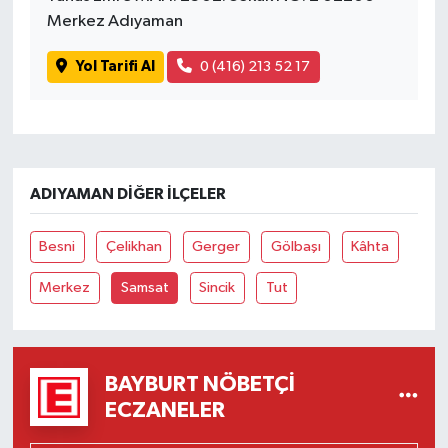
Merkez Adıyaman
Yol Tarifi Al
0 (416) 213 52 17
ADIYAMAN DIĞER İLÇELER
Besni
Çelikhan
Gerger
Gölbaşı
Kâhta
Merkez
Samsat
Sincik
Tut
BAYBURT NÖBETÇI
ECZANELER